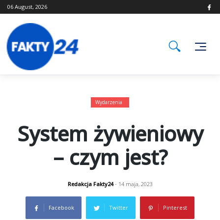
Skip
06 August, 2026
to
content
Wydarzenia
System żywieniowy
– czym jest?
Redakcja Fakty24
- 14 maja, 2023
Facebook
Twitter
Pinterest