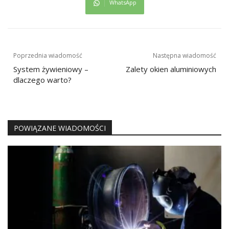
WhatsApp
Nawigacja
Poprzednia wiadomość
Następna wiadomość
wpisu
System żywieniowy –
Zalety okien aluminiowych
dlaczego warto?
POWIĄZANE WIADOMOŚCI