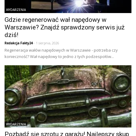
WYDARZENIA
Gdzie regenerować wał napędowy w
Warszawie? Znajdź sprawdzony serwis już
dziś!
Redakcja Fakty24
- 1 sierpnia, 2026
Regeneracja wałów napędowych w Warszawie - potrzeba czy
konieczność? Wał napędowy to jedno z tych podzespołów...
WYDARZENIA
Pozbądź się szrotu z garażu! Najlepszy skup