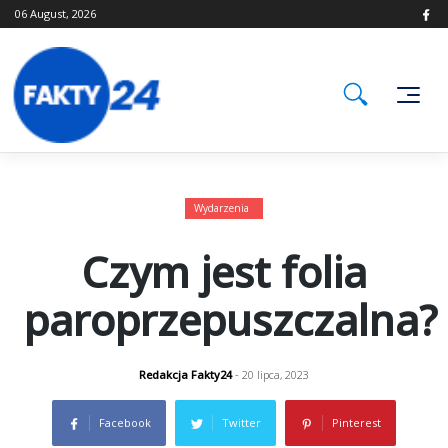
Skip
06 August, 2026
to
content
Wydarzenia
Czym jest folia
paroprzepuszczalna?
Redakcja Fakty24
- 20 lipca, 2023
Facebook
Twitter
Pinterest