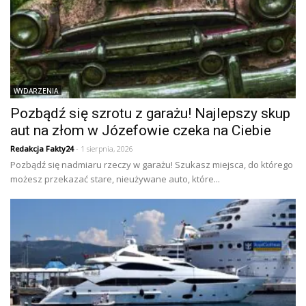
WYDARZENIA
Pozbądź się szrotu z garażu! Najlepszy skup
aut na złom w Józefowie czeka na Ciebie
Redakcja Fakty24
- 1 sierpnia, 2026
Pozbądź się nadmiaru rzeczy w garażu! Szukasz miejsca, do którego
możesz przekazać stare, nieużywane auto, które...