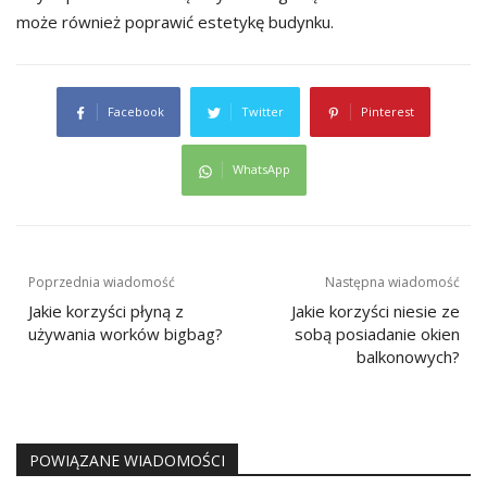
może również poprawić estetykę budynku.
Facebook
Twitter
Pinterest
WhatsApp
Nawigacja
Poprzednia wiadomość
Następna wiadomość
wpisu
Jakie korzyści płyną z
Jakie korzyści niesie ze
używania worków bigbag?
sobą posiadanie okien
balkonowych?
POWIĄZANE WIADOMOŚCI