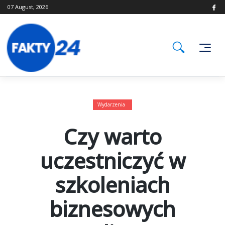
Skip
07 August, 2026
to
content
Wydarzenia
Czy warto
uczestniczyć w
szkoleniach
biznesowych