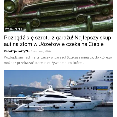
WYDARZENIA
Pozbądź się szrotu z garażu! Najlepszy skup
aut na złom w Józefowie czeka na Ciebie
Redakcja Fakty24
- 1 sierpnia, 2026
Pozbądź się nadmiaru rzeczy w garażu! Szukasz miejsca, do którego
możesz przekazać stare, nieużywane auto, które...