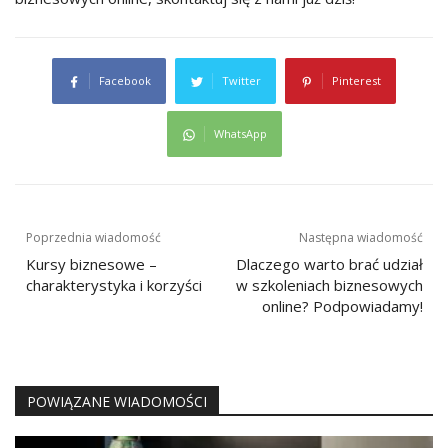
Facebook
Twitter
Pinterest
WhatsApp
Nawigacja
Poprzednia wiadomość
Następna wiadomość
wpisu
Kursy biznesowe –
Dlaczego warto brać udział
charakterystyka i korzyści
w szkoleniach biznesowych
online? Podpowiadamy!
POWIĄZANE WIADOMOŚCI