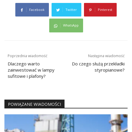
Facebook
Twitter
Pinterest
WhatsApp
Nawigacja
Poprzednia wiadomość
Następna wiadomość
wpisu
Dlaczego warto
Do czego służą przekładki
zainwestować w lampy
styropianowe?
sufitowe i plafony?
POWIĄZANE WIADOMOŚCI