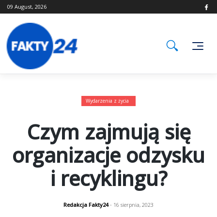
Skip
09 August, 2026
to
content
Wydarzenia z życia
Czym zajmują się
organizacje odzysku
i recyklingu?
Redakcja Fakty24
- 16 sierpnia, 2023