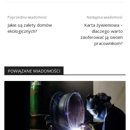
Nawigacja
Poprzednia wiadomość
Następna wiadomość
wpisu
Jakie są zalety domów
Karta żywieniowa –
ekologicznych?
dlaczego warto
zaoferować ją swoim
pracownikom?
POWIĄZANE WIADOMOŚCI