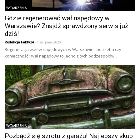
WYDARZENIA
Gdzie regenerować wał napędowy w
Warszawie? Znajdź sprawdzony serwis już
dziś!
Redakcja Fakty24
- 1 sierpnia, 2026
Regeneracja wałów napędowych w Warszawie - potrzeba czy
konieczność? Wał napędowy to jedno z tych podzespołów...
WYDARZENIA
Pozbądź się szrotu z garażu! Najlepszy skup