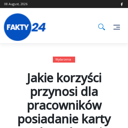
Skip
08 August, 2026
to
content
Wydarzenia
Jakie korzyści
przynosi dla
pracowników
posiadanie karty