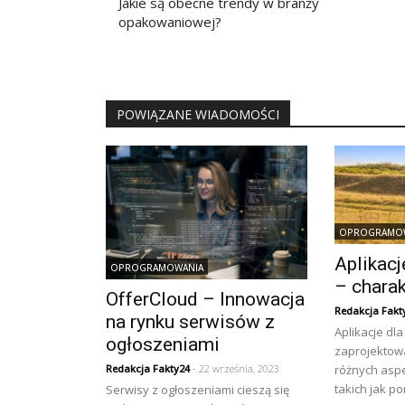
wpisu
Jakie są obecne trendy w branży
opakowaniowej?
POWIĄZANE WIADOMOŚCI
OPROGRAMO
Aplikac
OPROGRAMOWANIA
– charak
OfferCloud – Innowacja
Redakcja Fakt
na rynku serwisów z
Aplikacje dl
ogłoszeniami
zaprojektow
różnych asp
Redakcja Fakty24
- 22 września, 2023
takich jak pom
Serwisy z ogłoszeniami cieszą się