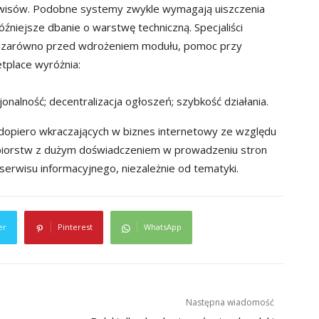
erwisów. Podobne systemy zwykle wymagają uiszczenia
źniejsze dbanie o warstwę techniczną. Specjaliści
ie zarówno przed wdrożeniem modułu, pomoc przy
tplace wyróżnia:
jonalność;
decentralizacja ogłoszeń;
szybkość działania.
 dopiero wkraczających w biznes internetowy ze względu
iębiorstw z dużym doświadczeniem w prowadzeniu stron
erwisu informacyjnego, niezależnie od tematyki.
er
Pinterest
WhatsApp
Następna wiadomość