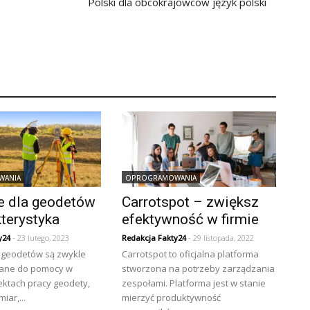
Polski dla obcokrajowców język polski
WANIA
OPROGRAMOWANIA
je dla geodetów
Carrotspot – zwiększ
terystyka
efektywność w firmie
y24
- 23 lutego, 2023
Redakcja Fakty24
- 29 listopada, 2022
a geodetów są zwykle
Carrotspot to oficjalna platforma
ane do pomocy w
stworzona na potrzeby zarządzania
ektach pracy geodety,
zespołami. Platforma jest w stanie
iar,...
mierzyć produktywność