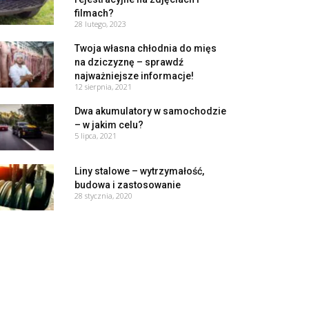
filmach?
28 lutego, 2023
Twoja własna chłodnia do mięs
na dziczyznę – sprawdź
najważniejsze informacje!
12 sierpnia, 2021
Dwa akumulatory w samochodzie
– w jakim celu?
5 lipca, 2021
Liny stalowe – wytrzymałość,
budowa i zastosowanie
28 stycznia, 2020