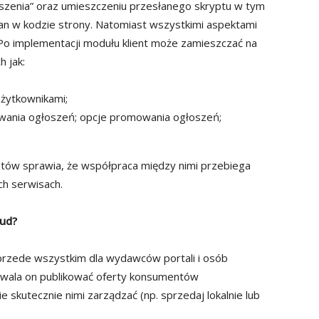
szenia” oraz umieszczeniu przesłanego skryptu w tym
an w kodzie strony. Natomiast wszystkimi aspektami
. Po implementacji modułu klient może zamieszczać na
h jak:
żytkownikami;
owania ogłoszeń;
opcje promowania ogłoszeń;
tów sprawia, że współpraca między nimi przebiega
h serwisach.
oud?
zede wszystkim dla wydawców portali i osób
zwala on publikować oferty konsumentów
skutecznie nimi zarządzać (np. sprzedaj lokalnie lub