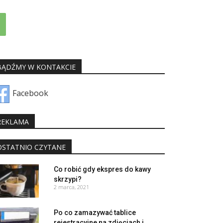
BĄDŹMY W KONTAKCIE
Facebook
REKLAMA
OSTATNIO CZYTANE
Co robić gdy ekspres do kawy
skrzypi?
2 marca, 2021
Po co zamazywać tablice
rejestracyjne na zdjęciach i