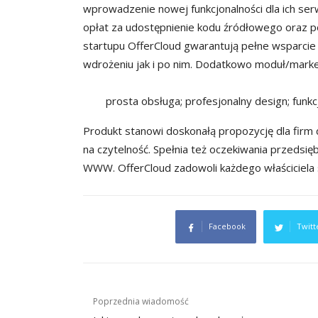
wprowadzenie nowej funkcjonalności dla ich s
opłat za udostępnienie kodu źródłowego oraz pó
startupu OfferCloud gwarantują pełne wsparc
wdrożeniu jak i po nim. Dodatkowo moduł/marke
prosta obsługa;
profesjonalny design;
funkc
Produkt stanowi doskonałą propozycję dla firm
na czytelność. Spełnia też oczekiwania przeds
WWW. OfferCloud zadowoli każdego właściciela s
Facebook
Twitt
Nawigacja
Poprzednia wiadomość