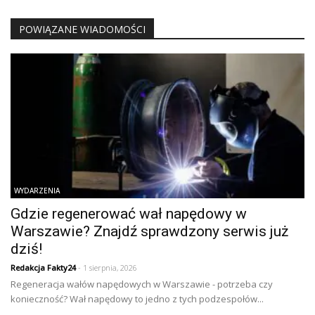
POWIĄZANE WIADOMOŚCI
WYDARZENIA
Gdzie regenerować wał napędowy w
Warszawie? Znajdź sprawdzony serwis już
dziś!
Redakcja Fakty24
- 1 sierpnia, 2026
Regeneracja wałów napędowych w Warszawie - potrzeba czy
konieczność? Wał napędowy to jedno z tych podzespołów...