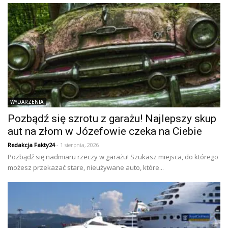
WYDARZENIA
Pozbądź się szrotu z garażu! Najlepszy skup
aut na złom w Józefowie czeka na Ciebie
Redakcja Fakty24
- 1 sierpnia, 2026
Pozbądź się nadmiaru rzeczy w garażu! Szukasz miejsca, do którego
możesz przekazać stare, nieużywane auto, które...