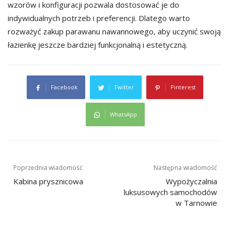
wzorów i konfiguracji pozwala dostosować je do
indywidualnych potrzeb i preferencji. Dlatego warto
rozważyć zakup parawanu nawannowego, aby uczynić swoją
łazienkę jeszcze bardziej funkcjonalną i estetyczną.
Facebook
Twitter
Pinterest
WhatsApp
Nawigacja
Poprzednia wiadomość
Następna wiadomość
wpisu
Kabina prysznicowa
Wypożyczalnia
luksusowych samochodów
w Tarnowie