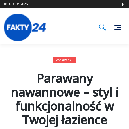
Skip
08 August, 2026
to
content
Wydarzenia
Parawany
nawannowe – styl i
funkcjonalność w
Twojej łazience