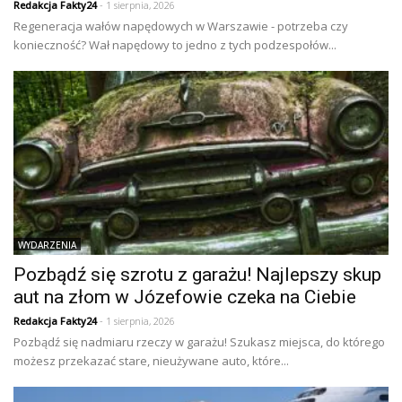
Redakcja Fakty24
- 1 sierpnia, 2026
Regeneracja wałów napędowych w Warszawie - potrzeba czy
konieczność? Wał napędowy to jedno z tych podzespołów...
WYDARZENIA
Pozbądź się szrotu z garażu! Najlepszy skup
aut na złom w Józefowie czeka na Ciebie
Redakcja Fakty24
- 1 sierpnia, 2026
Pozbądź się nadmiaru rzeczy w garażu! Szukasz miejsca, do którego
możesz przekazać stare, nieużywane auto, które...