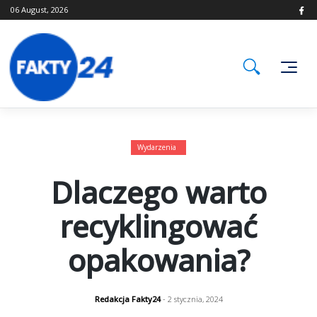
Skip
06 August, 2026
to
content
Wydarzenia
Dlaczego warto
recyklingować
opakowania?
Redakcja Fakty24
- 2 stycznia, 2024