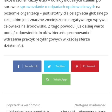
sprawne
sprawozdanie o odpadach opakowaniowych
na
poziomie organizacji – jest istotny dla osiągnięcia globalnego
celu, jakim jest znaczne zmniejszenie negatywnego wpływu
człowieka na środowisko. Z tego powodu, już dzisiaj warto
podjąć odpowiednie kroki w kierunku promowania i
wdrażania praktyk recyklingowych w każdej sferze
działalności.
Facebook
Twitter
Pinterest
WhatsApp
Nawigacja
Poprzednia wiadomość
Następna wiadomość
Oskładkowanie posiłków
Eko Cykl – dlaczego warto