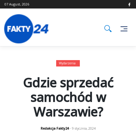
Skip
07 August, 2026
to
content
Wydarzenia
Gdzie sprzedać
samochód w
Warszawie?
Redakcja Fakty24
- 9 stycznia, 2024