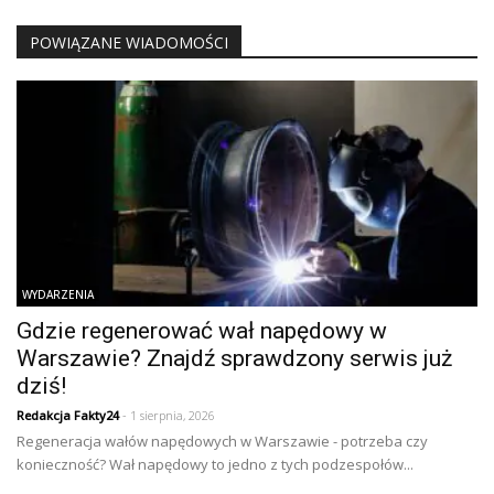
POWIĄZANE WIADOMOŚCI
WYDARZENIA
Gdzie regenerować wał napędowy w
Warszawie? Znajdź sprawdzony serwis już
dziś!
Redakcja Fakty24
- 1 sierpnia, 2026
Regeneracja wałów napędowych w Warszawie - potrzeba czy
konieczność? Wał napędowy to jedno z tych podzespołów...