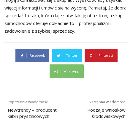
więcej informacji i umówić się na wycenę. Pamiętaj, że dobra
sprzedaż to taka, która daje satysfakcję obu stron, a skup
samochodów oferuje dokładnie to – profesjonalizm i
zadowolenie z szybkiej sprzedaży.
Facebook
Twitter
Pinterest
WhatsApp
Nawigacja
Poprzednia wiadomość
Następna wiadomość
wpisu
Newtrendy – producent
Rodzaje wniosków
kabin prysznicowych
środowiskowych