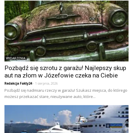
WYDARZENIA
Pozbądź się szrotu z garażu! Najlepszy skup
aut na złom w Józefowie czeka na Ciebie
Redakcja Fakty24
- 1 sierpnia, 2026
Pozbądź się nadmiaru rzeczy w garażu! Szukasz miejsca, do którego
możesz przekazać stare, nieużywane auto, które...