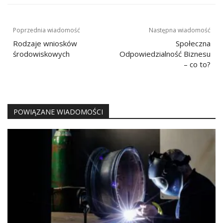
Nawigacja
Poprzednia wiadomość
Następna wiadomość
wpisu
Rodzaje wniosków
Społeczna
środowiskowych
Odpowiedzialność Biznesu
– co to?
POWIĄZANE WIADOMOŚCI