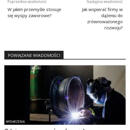
Nawigacja
Poprzednia wiadomość
Następna wiadomość
wpisu
W jakim przemyśle stosuje
Jak wspierać firmy w
się wyspy zaworowe?
dążeniu do
zrównoważonego
rozwoju?
POWIĄZANE WIADOMOŚCI
WYDARZENIA