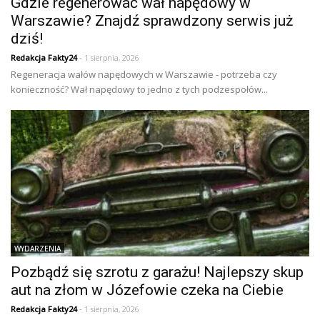
Gdzie regenerować wał napędowy w
Warszawie? Znajdź sprawdzony serwis już
dziś!
Redakcja Fakty24
- 1 sierpnia, 2026
Regeneracja wałów napędowych w Warszawie - potrzeba czy
konieczność? Wał napędowy to jedno z tych podzespołów...
WYDARZENIA
Pozbądź się szrotu z garażu! Najlepszy skup
aut na złom w Józefowie czeka na Ciebie
Redakcja Fakty24
- 1 sierpnia, 2026