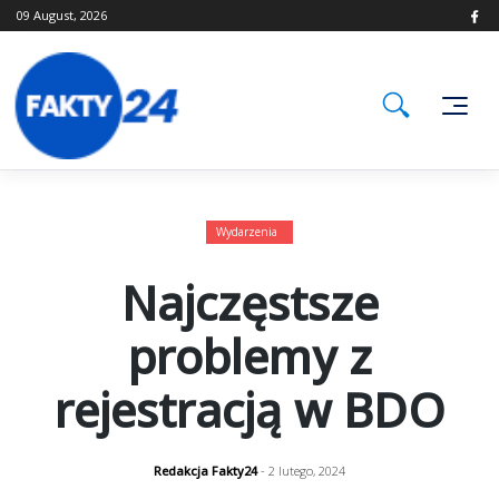
Skip
09 August, 2026
to
content
Wydarzenia
Najczęstsze
problemy z
rejestracją w BDO
Redakcja Fakty24
- 2 lutego, 2024