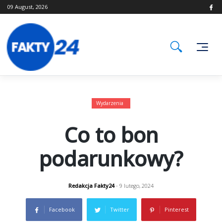
Skip
09 August, 2026
to
content
Wydarzenia
Co to bon
podarunkowy?
Redakcja Fakty24
- 9 lutego, 2024
Facebook
Twitter
Pinterest