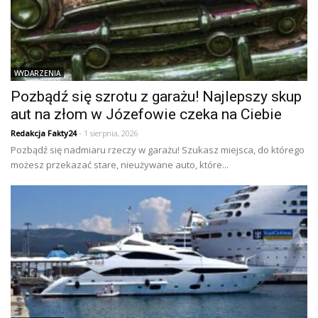
WYDARZENIA
Pozbądź się szrotu z garażu! Najlepszy skup
aut na złom w Józefowie czeka na Ciebie
Redakcja Fakty24
- 1 sierpnia, 2026
Pozbądź się nadmiaru rzeczy w garażu! Szukasz miejsca, do którego
możesz przekazać stare, nieużywane auto, które...