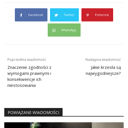
Facebook
Twitter
Pinterest
WhatsApp
Nawigacja
Poprzednia wiadomość
Następna wiadomość
wpisu
Znaczenie zgodności z
Jakie krzesła są
wymogami prawnymi i
najwygodniejsze?
konsekwencje ich
niestosowania
POWIĄZANE WIADOMOŚCI