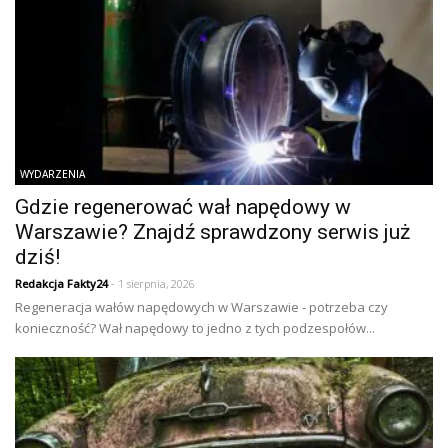
WYDARZENIA
Gdzie regenerować wał napędowy w
Warszawie? Znajdź sprawdzony serwis już
dziś!
Redakcja Fakty24
- 1 sierpnia, 2026
Regeneracja wałów napędowych w Warszawie - potrzeba czy
konieczność? Wał napędowy to jedno z tych podzespołów...