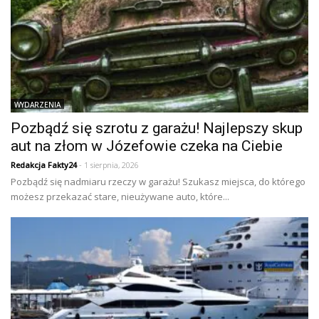
WYDARZENIA
Pozbądź się szrotu z garażu! Najlepszy skup
aut na złom w Józefowie czeka na Ciebie
Redakcja Fakty24
- 1 sierpnia, 2026
Pozbądź się nadmiaru rzeczy w garażu! Szukasz miejsca, do którego
możesz przekazać stare, nieużywane auto, które...