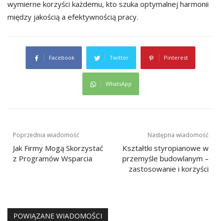
wymierne korzyści każdemu, kto szuka optymalnej harmonii
między jakością a efektywnością pracy.
Facebook
Twitter
Pinterest
WhatsApp
Nawigacja
Poprzednia wiadomość
Następna wiadomość
wpisu
Jak Firmy Mogą Skorzystać
Kształtki styropianowe w
z Programów Wsparcia
przemyśle budowlanym –
zastosowanie i korzyści
POWIĄZANE WIADOMOŚCI