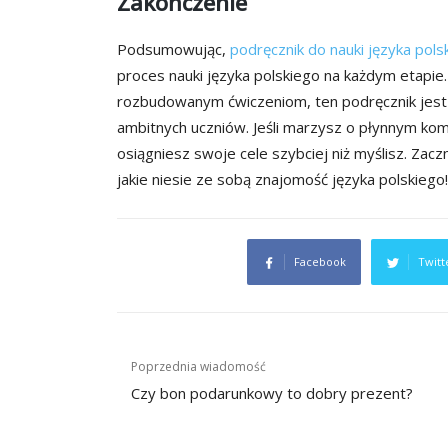
Zakończenie
Podsumowując,
podręcznik do nauki języka pol
proces nauki języka polskiego na każdym etapie.
rozbudowanym ćwiczeniom, ten podręcznik jest
ambitnych uczniów. Jeśli marzysz o płynnym komu
osiągniesz swoje cele szybciej niż myślisz. Zaczn
jakie niesie ze sobą znajomość języka polskiego!
Facebook
Twitt
Nawigacja
Poprzednia wiadomość
wpisu
Czy bon podarunkowy to dobry prezent?