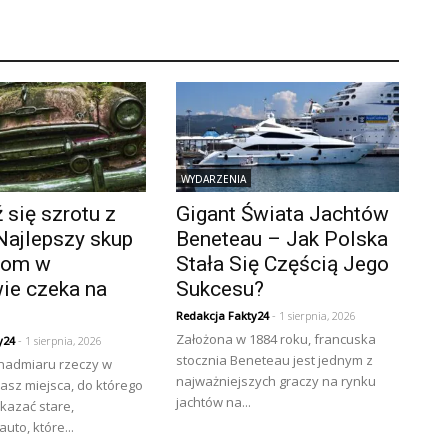
WYDARZENIA
się szrotu z
Gigant Świata Jachtów
Najlepszy skup
Beneteau – Jak Polska
złom w
Stała Się Częścią Jego
ie czeka na
Sukcesu?
Redakcja Fakty24
- 1 sierpnia, 2026
Założona w 1884 roku, francuska
y24
- 1 sierpnia, 2026
stocznia Beneteau jest jednym z
 nadmiaru rzeczy w
najważniejszych graczy na rynku
asz miejsca, do którego
jachtów na...
kazać stare,
uto, które...