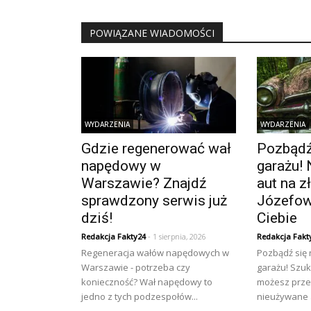
POWIĄZANE WIADOMOŚCI
WYDARZENIA
WYDARZENIA
Gdzie regenerować wał
Pozbądź 
napędowy w
garażu! 
Warszawie? Znajdź
aut na 
sprawdzony serwis już
Józefow
dziś!
Ciebie
Redakcja Fakty24
- 1 sierpnia, 2026
Redakcja Fakt
Regeneracja wałów napędowych w
Pozbądź się
Warszawie - potrzeba czy
garażu! Szuk
konieczność? Wał napędowy to
możesz prze
jedno z tych podzespołów...
nieużywane a