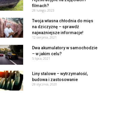
filmach?
28 lutego, 2023
Twoja własna chłodnia do mięs
na dziczyznę – sprawdź
najważniejsze informacje!
12 sierpnia, 2021
Dwa akumulatory w samochodzie
– w jakim celu?
5 lipca, 2021
Liny stalowe – wytrzymałość,
budowa i zastosowanie
28 stycznia, 2020