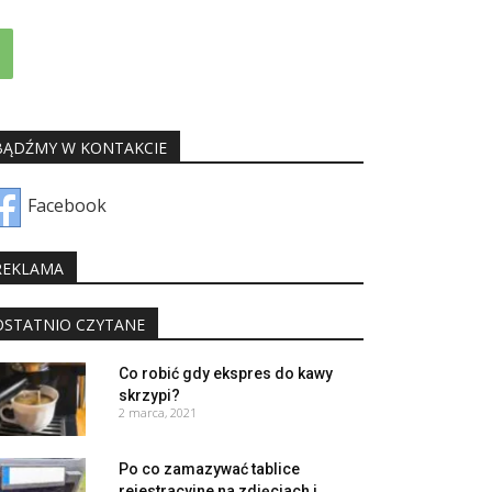
BĄDŹMY W KONTAKCIE
Facebook
REKLAMA
OSTATNIO CZYTANE
Co robić gdy ekspres do kawy
skrzypi?
2 marca, 2021
Po co zamazywać tablice
rejestracyjne na zdjęciach i