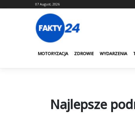
Skip
07 August, 2026
to
content
MOTORYZACJA
ZDROWIE
WYDARZENIA
Najlepsze podr