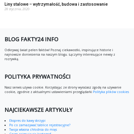
Liny stalowe – wytrzymałość, budowa i zastosowanie
28 stycznia, 2020
BLOG FAKTY24 INFO
Odkrywaj świat pełen faktów! Poznaj ciekawostki, inspirujące historie i
najnowsze doniesienia na naszym blogu. Łączymy interesujące newsy z
rozrywką.
POLITYKA PRYWATNOŚCI
Nasz serwis używa cookie. Korzystając ze strony wyrażasz zgodę na używanie
cookie, zgodnie z aktualnymi ustawieniami przeglądarki
Polityka plików cookies
NAJCIEKAWSZE ARTYKUŁY
Ekspres do kawy skrzypi
Po co zamazywać tablice rejestracyjne?
Twoja własna chłodnia do mięs
Czym zajmuje się kartograf