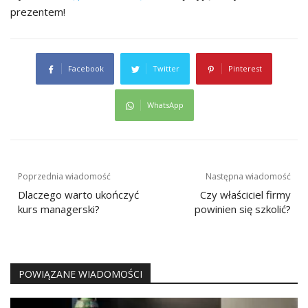
prezentem!
Facebook
Twitter
Pinterest
WhatsApp
Nawigacja
Poprzednia wiadomość
Następna wiadomość
wpisu
Dlaczego warto ukończyć
Czy właściciel firmy
kurs managerski?
powinien się szkolić?
POWIĄZANE WIADOMOŚCI