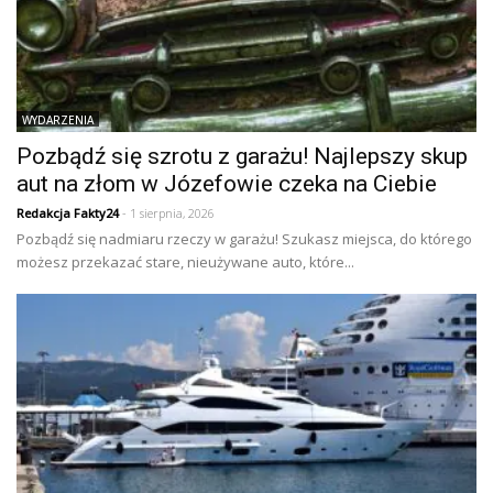
WYDARZENIA
Pozbądź się szrotu z garażu! Najlepszy skup
aut na złom w Józefowie czeka na Ciebie
Redakcja Fakty24
- 1 sierpnia, 2026
Pozbądź się nadmiaru rzeczy w garażu! Szukasz miejsca, do którego
możesz przekazać stare, nieużywane auto, które...