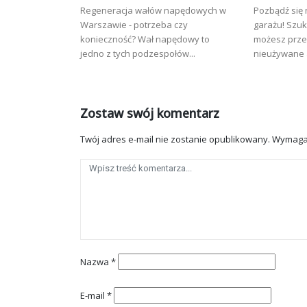
Regeneracja wałów napędowych w
Pozbądź się
Warszawie - potrzeba czy
garażu! Szuk
konieczność? Wał napędowy to
możesz prze
jedno z tych podzespołów...
nieużywane a
Zostaw swój komentarz
Twój adres e-mail nie zostanie opublikowany.
Wymaga
Nazwa
*
E-mail
*