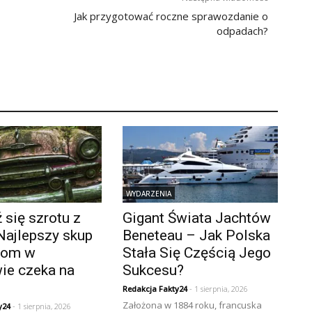
Jak przygotować roczne sprawozdanie o
odpadach?
WYDARZENIA
się szrotu z
Gigant Świata Jachtów
Najlepszy skup
Beneteau – Jak Polska
złom w
Stała Się Częścią Jego
ie czeka na
Sukcesu?
Redakcja Fakty24
- 1 sierpnia, 2026
Założona w 1884 roku, francuska
y24
- 1 sierpnia, 2026