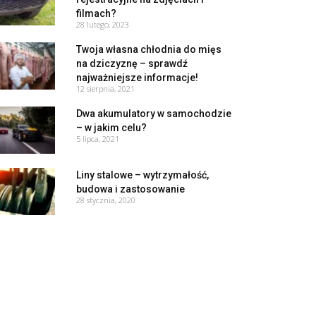
filmach?
28 lutego, 2023
Twoja własna chłodnia do mięs
na dziczyznę – sprawdź
najważniejsze informacje!
12 sierpnia, 2021
Dwa akumulatory w samochodzie
– w jakim celu?
5 lipca, 2021
Liny stalowe – wytrzymałość,
budowa i zastosowanie
28 stycznia, 2020