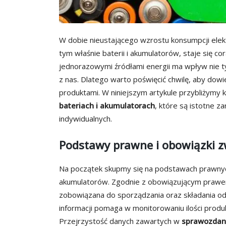
W dobie nieustającego wzrostu konsumpcji ele
tym właśnie baterii i akumulatorów, staje się c
jednorazowymi źródłami energii ma wpływ nie t
z nas. Dlatego warto poświęcić chwilę, aby dow
produktami. W niniejszym artykule przybliżymy
bateriach i akumulatorach
, które są istotne z
indywidualnych.
Podstawy prawne i obowiązki z
Na początek skupmy się na podstawach prawnych, k
akumulatorów. Zgodnie z obowiązującym prawem,
zobowiązana do sporządzania oraz składania o
informacji pomaga w monitorowaniu ilości prod
Przejrzystość danych zawartych w
sprawozdani