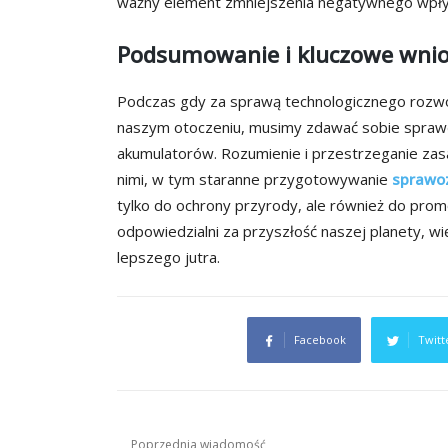
ważny element zmniejszenia negatywnego wpły
Podsumowanie i kluczowe wnio
Podczas gdy za sprawą technologicznego rozwoj
naszym otoczeniu, musimy zdawać sobie sprawę 
akumulatorów. Rozumienie i przestrzeganie zas
nimi, w tym staranne przygotowywanie
sprawoz
tylko do ochrony przyrody, ale również do pr
odpowiedzialni za przyszłość naszej planety, wię
lepszego jutra.
Facebook
Twitt
Nawigacja
Poprzednia wiadomość