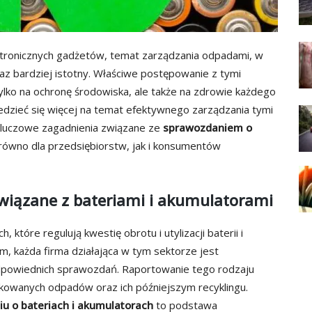
ktronicznych gadżetów, temat zarządzania odpadami, w
oraz bardziej istotny. Właściwe postępowanie z tymi
ylko na ochronę środowiska, ale także na zdrowie każdego
iedzieć się więcej na temat efektywnego zarządzania tymi
 kluczowe zagadnienia związane ze
sprawozdaniem o
arówno dla przedsiębiorstw, jak i konsumentów
wiązane z bateriami i akumulatorami
tóre regulują kwestię obrotu i utylizacji baterii i
 każda firma działająca w tym sektorze jest
dpowiednich sprawozdań. Raportowanie tego rodzaju
ukowanych odpadów oraz ich późniejszym recyklingu.
u o bateriach i akumulatorach
to podstawa