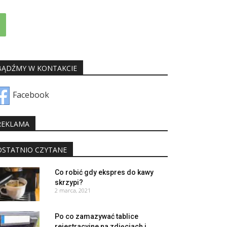
BĄDŹMY W KONTAKCIE
Facebook
REKLAMA
OSTATNIO CZYTANE
Co robić gdy ekspres do kawy
skrzypi?
2 marca, 2021
Po co zamazywać tablice
rejestracyjne na zdjęciach i