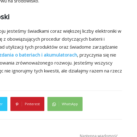
wu na środowisko.
ski
u jesteśmy świadkami coraz większej liczby elektroniki w
z obowiązujących procedur dotyczących baterii i
ad utylizacji tych produktów oraz świadome zarządzanie
dania o bateriach i akumulatorach
, przyczynia się nie
omowania zrównoważonego rozwoju. Jesteśmy wszyscy
c nie ignorujmy tych kwestii, ale działajmy razem na rzecz
er
Pinterest
WhatsApp
Następna wiadomość