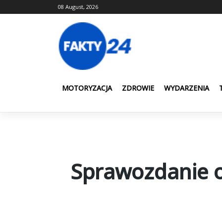
Skip
08 August, 2026
to
content
MOTORYZACJA
ZDROWIE
WYDARZENIA
Sprawozdanie o