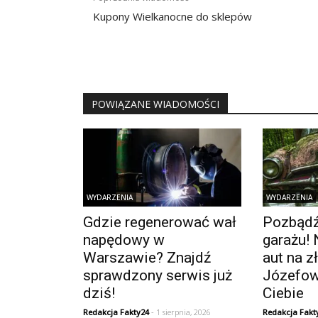
wpisu
Kupony Wielkanocne do sklepów
POWIĄZANE WIADOMOŚCI
WYDARZENIA
WYDARZENIA
Gdzie regenerować wał
Pozbądź 
napędowy w
garażu! 
Warszawie? Znajdź
aut na 
sprawdzony serwis już
Józefow
dziś!
Ciebie
Redakcja Fakty24
- 1 sierpnia, 2026
Redakcja Fakt