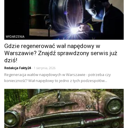
WYDARZENIA
Gdzie regenerować wał napędowy w
Warszawie? Znajdź sprawdzony serwis już
dziś!
Redakcja Fakty24
- 1 sierpnia, 2026
Regeneracja wałów napędowych w Warszawie - potrzeba czy
konieczność? Wał napędowy to jedno z tych podzespołów...