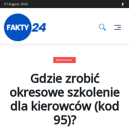
Skip
07 August, 2026
to
content
Wydarzenia
Gdzie zrobić
okresowe szkolenie
dla kierowców (kod
95)?