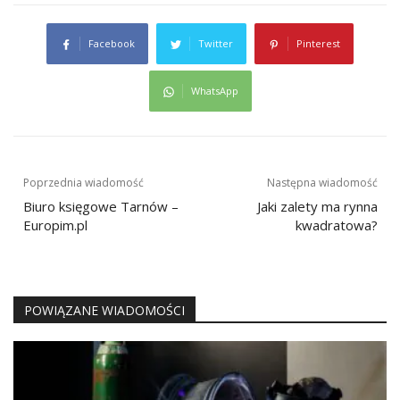
Facebook
Twitter
Pinterest
WhatsApp
Nawigacja
Poprzednia wiadomość
Następna wiadomość
wpisu
Biuro księgowe Tarnów –
Jaki zalety ma rynna
Europim.pl
kwadratowa?
POWIĄZANE WIADOMOŚCI