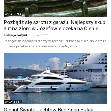
WYDARZENIA
Pozbądź się szrotu z garażu! Najlepszy skup
aut na złom w Józefowie czeka na Ciebie
Redakcja Fakty24
- 1 sierpnia, 2026
Pozbądź się nadmiaru rzeczy w garażu! Szukasz miejsca, do którego
możesz przekazać stare, nieużywane auto, które...
WYDARZENIA
Gigant Świata Jachtów Beneteau – Jak