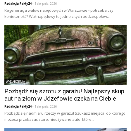
Redakcja Fakty24
- 1 sierpnia, 2026
Regeneracja wałów napędowych w Warszawie - potrzeba czy
konieczność? Wał napędowy to jedno z tych podzespołów...
WYDARZENIA
Pozbądź się szrotu z garażu! Najlepszy skup
aut na złom w Józefowie czeka na Ciebie
Redakcja Fakty24
- 1 sierpnia, 2026
Pozbądź się nadmiaru rzeczy w garażu! Szukasz miejsca, do którego
możesz przekazać stare, nieużywane auto, które...