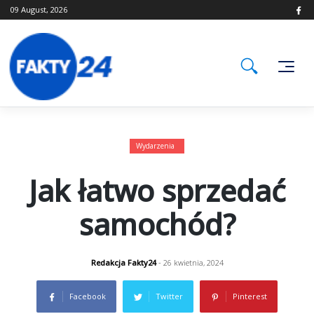
Skip
09 August, 2026
to
content
Wydarzenia
Jak łatwo sprzedać
samochód?
Redakcja Fakty24
- 26 kwietnia, 2024
Facebook
Twitter
Pinterest