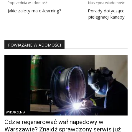
Nawigacja
Poprzednia wiadomość
Następna wiadomość
wpisu
Jakie zalety ma e-learning?
Porady dotyczące
pielęgnacji kanapy
POWIĄZANE WIADOMOŚCI
WYDARZENIA
Gdzie regenerować wał napędowy w
Warszawie? Znajdź sprawdzony serwis już