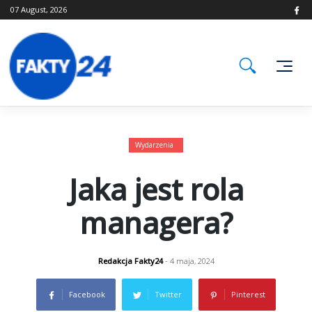
Skip
07 August, 2026
to
content
Wydarzenia
Jaka jest rola
managera?
Redakcja Fakty24
- 4 maja, 2024
Facebook
Twitter
Pinterest