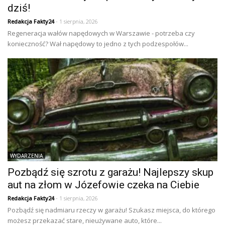
dziś!
Redakcja Fakty24
- 1 sierpnia, 2026
Regeneracja wałów napędowych w Warszawie - potrzeba czy
konieczność? Wał napędowy to jedno z tych podzespołów...
WYDARZENIA
Pozbądź się szrotu z garażu! Najlepszy skup
aut na złom w Józefowie czeka na Ciebie
Redakcja Fakty24
- 1 sierpnia, 2026
Pozbądź się nadmiaru rzeczy w garażu! Szukasz miejsca, do którego
możesz przekazać stare, nieużywane auto, które...