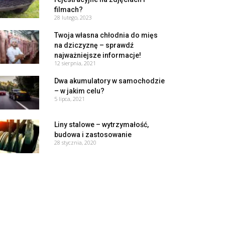
filmach?
28 lutego, 2023
Twoja własna chłodnia do mięs
na dziczyznę – sprawdź
najważniejsze informacje!
12 sierpnia, 2021
Dwa akumulatory w samochodzie
– w jakim celu?
5 lipca, 2021
Liny stalowe – wytrzymałość,
budowa i zastosowanie
28 stycznia, 2020