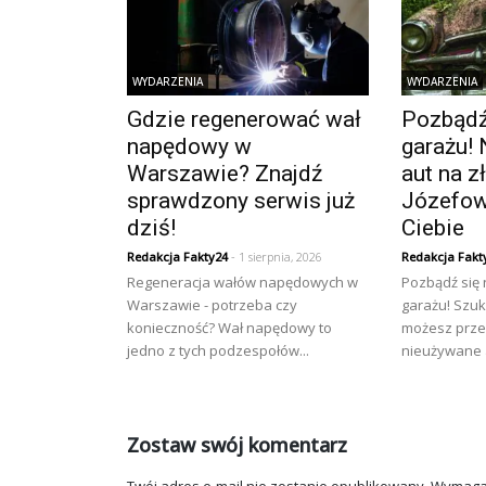
WYDARZENIA
WYDARZENIA
Gdzie regenerować wał
Pozbądź 
napędowy w
garażu! 
Warszawie? Znajdź
aut na 
sprawdzony serwis już
Józefow
dziś!
Ciebie
Redakcja Fakty24
- 1 sierpnia, 2026
Redakcja Fakt
Regeneracja wałów napędowych w
Pozbądź się
Warszawie - potrzeba czy
garażu! Szuk
konieczność? Wał napędowy to
możesz prze
jedno z tych podzespołów...
nieużywane a
Zostaw swój komentarz
Twój adres e-mail nie zostanie opublikowany.
Wymaga