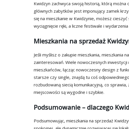
Kwidzyn zachwyca swoją historią, którą można 
głównych zabytków jest imponujący zamek krzyża
się na mieszkanie w Kwidzynie, możesz cieszyć s
wyciągnięcie ręki, a liczne festiwale i wydarzenia
Mieszkania na sprzedaż Kwidzy
Jeśli myślisz o zakupie mieszkania, mieszkania 
zainteresowań. Wiele nowoczesnych inwestycji 
mieszkańców, łącząc nowoczesny design z funkcj
starsze czy single, znajdą tu coś odpowiedniego
rozbudowaną siecią komunikacyjną, co sprawia, ż
miejscowości są wygodne i szybkie.
Podsumowanie – dlaczego Kwi
Podsumowując, mieszkania na sprzedaż Kwidzyn 
spokojnej, ale dynamicznie rozwijającej się lokali