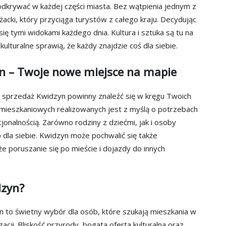
odkrywać w każdej części miasta. Bez wątpienia jednym z
cki, który przyciąga turystów z całego kraju. Decydując
ię tymi widokami każdego dnia. Kultura i sztuka są tu na
 kulturalne sprawią, że każdy znajdzie coś dla siebie.
n – Twoje nowe miejsce na mapie
na sprzedaż Kwidzyn powinny znaleźć się w kręgu Twoich
mieszkaniowych realizowanych jest z myślą o potrzebach
onalnością. Zarówno rodziny z dziećmi, jak i osoby
 dla siebie. Kwidzyn może pochwalić się także
e poruszanie się po mieście i dojazdy do innych
dzyn?
to świetny wybór dla osób, które szukają mieszkania w
zacji. Bliskość przyrody, bogata oferta kulturalna oraz