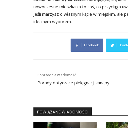
nowoczesne mieszkania to coś, co przyciąga uwa
Jeśli marzysz o własnym kącie w miejskim, ale 
idealnym wyborem.
Facebook
Twitt
Nawigacja
Poprzednia wiadomość
wpisu
Porady dotyczące pielęgnacji kanapy
POWIĄZANE WIADOMOŚCI