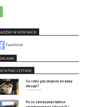
BĄDŹMY W KONTAKCIE
Facebook
REKLAMA
OSTATNIO CZYTANE
Co robić gdy ekspres do kawy
skrzypi?
2 marca, 2021
Po co zamazywać tablice
rejestracyjne na zdjęciach i