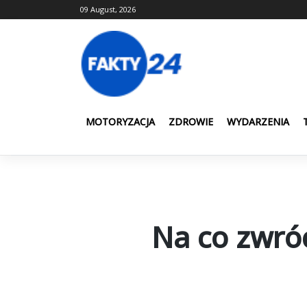
Skip
09 August, 2026
to
content
MOTORYZACJA
ZDROWIE
WYDARZENIA
Na co zwró