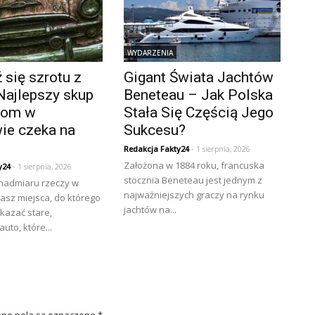
WYDARZENIA
się szrotu z
Gigant Świata Jachtów
Najlepszy skup
Beneteau – Jak Polska
złom w
Stała Się Częścią Jego
ie czeka na
Sukcesu?
Redakcja Fakty24
- 1 sierpnia, 2026
Założona w 1884 roku, francuska
y24
- 1 sierpnia, 2026
stocznia Beneteau jest jednym z
 nadmiaru rzeczy w
najważniejszych graczy na rynku
asz miejsca, do którego
jachtów na...
kazać stare,
uto, które...
ne pola są oznaczone
*