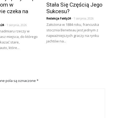
złom w
Stała Się Częścią Jego
ie czeka na
Sukcesu?
Redakcja Fakty24
- 1 sierpnia, 2026
Założona w 1884 roku, francuska
y24
- 1 sierpnia, 2026
stocznia Beneteau jest jednym z
 nadmiaru rzeczy w
najważniejszych graczy na rynku
asz miejsca, do którego
jachtów na...
kazać stare,
uto, które...
ne pola są oznaczone
*