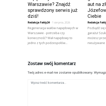
Warszawie? Znajdź
aut na 
sprawdzony serwis już
Józefow
dziś!
Ciebie
Redakcja Fakty24
- 1 sierpnia, 2026
Redakcja Fakt
Regeneracja wałów napędowych w
Pozbądź się
Warszawie - potrzeba czy
garażu! Szuk
konieczność? Wał napędowy to
możesz prze
jedno z tych podzespołów...
nieużywane a
Zostaw swój komentarz
Twój adres e-mail nie zostanie opublikowany.
Wymaga