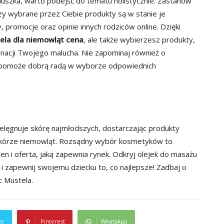
uszka, warto podejść do tematu holistycznie. Zastanów
czy wybrane przez Ciebie produkty są w stanie je
 promocje oraz opinie innych rodziców online. Dzięki
ela dla niemowląt cena
, ale także wybierzesz produkty,
gnacji Twojego malucha. Nie zapominaj również o
ry pomoże dobrą radą w wyborze odpowiednich
ielęgnuje skórę najmłodszych, dostarczając produkty
 skórze niemowląt. Rozsądny wybór kosmetyków to
n i oferta, jaką zapewnia rynek. Odkryj olejek do masażu
i zapewnij swojemu dziecku to, co najlepsze! Zadbaj o
c Mustela.
er
Pinterest
WhatsApp