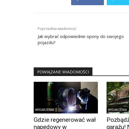
Nawigacja
Poprzednia wiadomość
wpisu
Jak wybrać odpowiednie opony do swojego
pojazdu?
POWIĄZANE WIADOMOŚCI
WYDARZENIA
WYDARZENIA
Gdzie regenerować wał
Pozbądź 
napędowy w
garażu! 