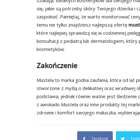
Szukając idealnych kosmetyków dla swojego mal
się, jakie są potrzeby skóry Twojego dziecka i 
zaspokoić. Pamiętaj, że warto monitorować ceny,
temu nie tylko znajdziesz najlepszą ofertę
must
które najlepiej sprawdzą się w codziennej pielę
konsultacji z pediatrą lub dermatologiem, któ
kosmetyków.
Zakończenie
Mustela to marka godna zaufania, która od lat p
stworzone z myślą o delikatnej oraz wrażliwej
podstawa, jednak równie ważne jest śledzenie ce
z awokado Mustela oraz inne produkty tej marki 
zdrowie i komfort swojego maluszka, wybierają
Facebook
Twitt