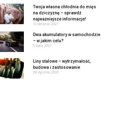
Twoja własna chłodnia do mięs
na dziczyznę – sprawdź
najważniejsze informacje!
12 sierpnia, 2021
Dwa akumulatory w samochodzie
– w jakim celu?
5 lipca, 2021
Liny stalowe – wytrzymałość,
budowa i zastosowanie
28 stycznia, 2020