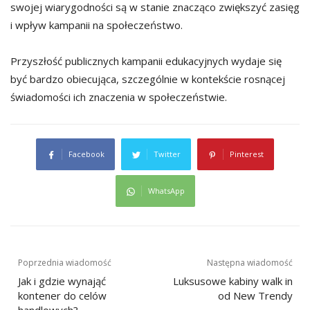
swojej wiarygodności są w stanie znacząco zwiększyć zasięg
i wpływ kampanii na społeczeństwo.
Przyszłość publicznych kampanii edukacyjnych wydaje się
być bardzo obiecująca, szczególnie w kontekście rosnącej
świadomości ich znaczenia w społeczeństwie.
Facebook
Twitter
Pinterest
WhatsApp
Nawigacja
Poprzednia wiadomość
Następna wiadomość
wpisu
Jak i gdzie wynająć
Luksusowe kabiny walk in
kontener do celów
od New Trendy
handlowych?