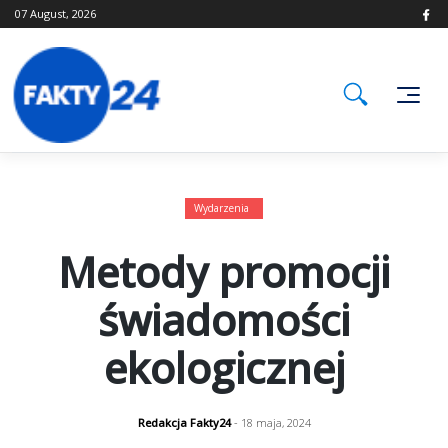
Skip
07 August, 2026
to
content
Wydarzenia
Metody promocji
świadomości
ekologicznej
Redakcja Fakty24
- 18 maja, 2024