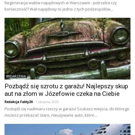
Regeneracja wałów napędowych w Warszawie - potrzeba czy
konieczność? Wał napędowy to jedno z tych podzespołów...
WYDARZENIA
Pozbądź się szrotu z garażu! Najlepszy skup
aut na złom w Józefowie czeka na Ciebie
Redakcja Fakty24
- 1 sierpnia, 2026
Pozbądź się nadmiaru rzeczy w garażu! Szukasz miejsca, do którego
możesz przekazać stare, nieużywane auto, które...