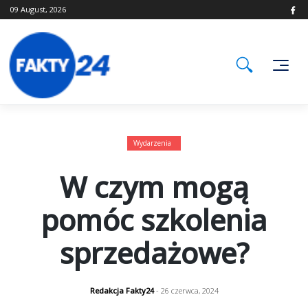
Skip
09 August, 2026
to
content
Wydarzenia
W czym mogą
pomóc szkolenia
sprzedażowe?
Redakcja Fakty24
- 26 czerwca, 2024