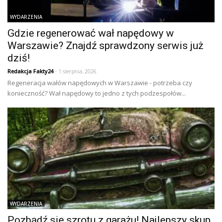
WYDARZENIA
Gdzie regenerować wał napędowy w
Warszawie? Znajdź sprawdzony serwis już
dziś!
Redakcja Fakty24
- 1 sierpnia, 2026
Regeneracja wałów napędowych w Warszawie - potrzeba czy
konieczność? Wał napędowy to jedno z tych podzespołów...
WYDARZENIA
Pozbądź się szrotu z garażu! Najlepszy skup