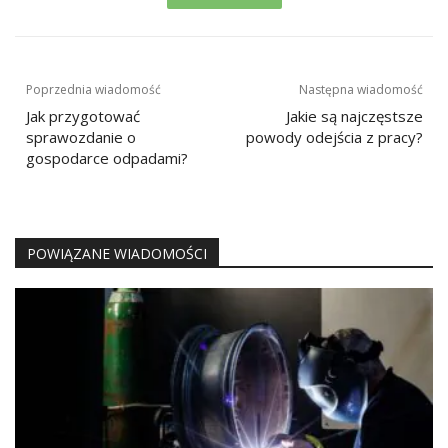
Nawigacja
Poprzednia wiadomość
Następna wiadomość
wpisu
Jak przygotować
Jakie są najczęstsze
sprawozdanie o
powody odejścia z pracy?
gospodarce odpadami?
POWIĄZANE WIADOMOŚCI