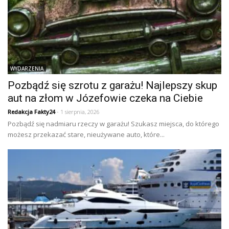
WYDARZENIA
Pozbądź się szrotu z garażu! Najlepszy skup
aut na złom w Józefowie czeka na Ciebie
Redakcja Fakty24
- 1 sierpnia, 2026
Pozbądź się nadmiaru rzeczy w garażu! Szukasz miejsca, do którego
możesz przekazać stare, nieużywane auto, które...