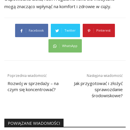
mogą znacząco wpłynąć na komfort i zdrowie w ciąży.
Facebook
Twitter
Pinterest
WhatsApp
Nawigacja
Poprzednia wiadomość
Następna wiadomość
wpisu
Rozwój w sprzedaży – na
Jak przygotować i złożyć
czym się koncentrować?
sprawozdanie
środowiskowe?
POWIĄZANE WIADOMOŚCI