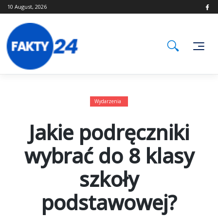
Skip
10 August, 2026
to
content
Wydarzenia
Jakie podręczniki
wybrać do 8 klasy
szkoły
podstawowej?