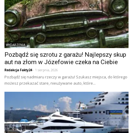
WYDARZENIA
Pozbądź się szrotu z garażu! Najlepszy skup
aut na złom w Józefowie czeka na Ciebie
Redakcja Fakty24
- 1 sierpnia, 2026
Pozbądź się nadmiaru rzeczy w garażu! Szukasz miejsca, do którego
możesz przekazać stare, nieużywane auto, które...