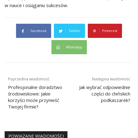
w nauce i osiąganiu sukcesów.
Facebook
Twitter
Pinterest
WhatsApp
Nawigacja
Poprzednia wiadomość
Następna wiadomość
wpisu
Profesjonalne doradztwo
Jak wybrać odpowiednie
środowiskowe: Jakie
części do chińskich
korzyści może przynieść
podkaszarek?
Twojej firmie?
POWIĄZANE WIADOMOŚCI