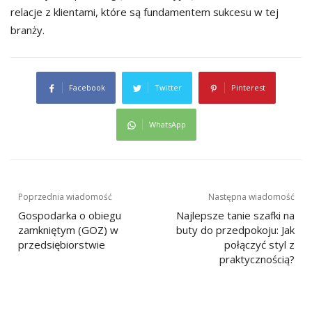
relacje z klientami, które są fundamentem sukcesu w tej
branży.
Facebook
Twitter
Pinterest
WhatsApp
Nawigacja
Poprzednia wiadomość
Następna wiadomość
wpisu
Gospodarka o obiegu
Najlepsze tanie szafki na
zamkniętym (GOZ) w
buty do przedpokoju: Jak
przedsiębiorstwie
połączyć styl z
praktycznością?