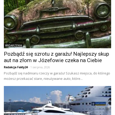
WYDARZENIA
Pozbądź się szrotu z garażu! Najlepszy skup
aut na złom w Józefowie czeka na Ciebie
Redakcja Fakty24
- 1 sierpnia, 2026
Pozbądź się nadmiaru rzeczy w garażu! Szukasz miejsca, do którego
możesz przekazać stare, nieużywane auto, które...