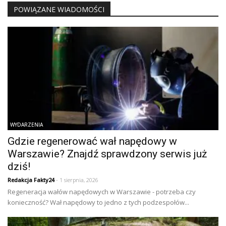
POWIĄZANE WIADOMOŚCI
WYDARZENIA
Gdzie regenerować wał napędowy w
Warszawie? Znajdź sprawdzony serwis już
dziś!
Redakcja Fakty24
- 1 sierpnia, 2026
Regeneracja wałów napędowych w Warszawie - potrzeba czy
konieczność? Wał napędowy to jedno z tych podzespołów...