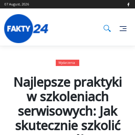
Skip
07 August, 2026
to
content
Wydarzenia
Najlepsze praktyki
w szkoleniach
serwisowych: Jak
skutecznie szkolić