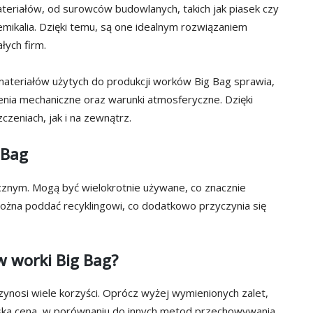
teriałów, od surowców budowlanych, takich jak piasek czy
hemikalia. Dzięki temu, są one idealnym rozwiązaniem
łych firm.
 materiałów użytych do produkcji worków Big Bag sprawia,
nia mechaniczne oraz warunki atmosferyczne. Dzięki
eniach, jak i na zewnątrz.
 Bag
znym. Mogą być wielokrotnie używane, co znacznie
można poddać recyklingowi, co dodatkowo przyczynia się
 worki Big Bag?
zynosi wiele korzyści. Oprócz wyżej wymienionych zalet,
niska cena, w porównaniu do innych metod przechowywania