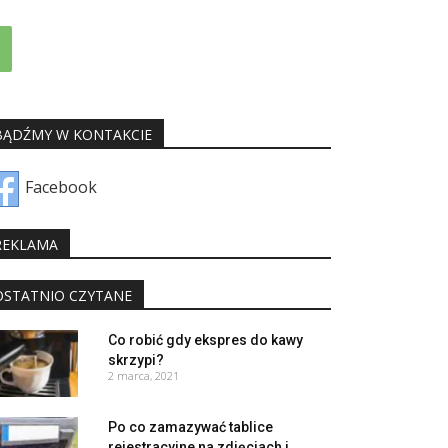
BĄDŹMY W KONTAKCIE
Facebook
REKLAMA
OSTATNIO CZYTANE
Co robić gdy ekspres do kawy
skrzypi?
2 marca, 2021
Po co zamazywać tablice
rejestracyjne na zdjęciach i