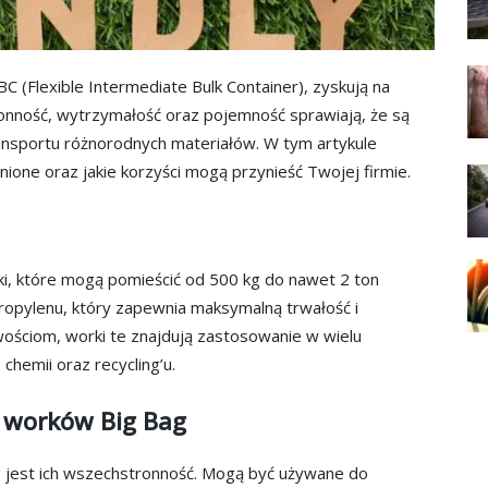
C (Flexible Intermediate Bulk Container), zyskują na
ronność, wytrzymałość oraz pojemność sprawiają, że są
ansportu różnorodnych materiałów. W tym artykule
nione oraz jakie korzyści mogą przynieść Twojej firmie.
ki, które mogą pomieścić od 500 kg do nawet 2 ton
opylenu, który zapewnia maksymalną trwałość i
wościom, worki te znajdują zastosowanie w wielu
chemii oraz recycling’u.
a worków Big Bag
g jest ich wszechstronność. Mogą być używane do