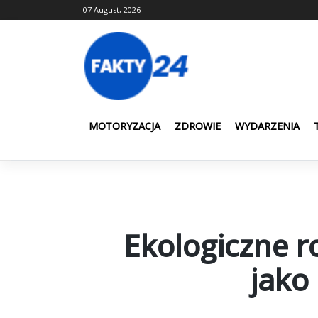
Skip
07 August, 2026
to
content
MOTORYZACJA
ZDROWIE
WYDARZENIA
Ekologiczne r
jako