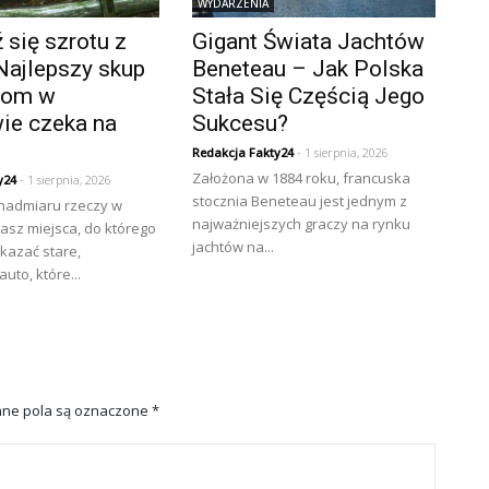
WYDARZENIA
się szrotu z
Gigant Świata Jachtów
Najlepszy skup
Beneteau – Jak Polska
złom w
Stała Się Częścią Jego
ie czeka na
Sukcesu?
Redakcja Fakty24
- 1 sierpnia, 2026
Założona w 1884 roku, francuska
y24
- 1 sierpnia, 2026
stocznia Beneteau jest jednym z
 nadmiaru rzeczy w
najważniejszych graczy na rynku
asz miejsca, do którego
jachtów na...
kazać stare,
uto, które...
ne pola są oznaczone
*