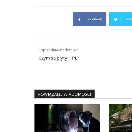
Facebook
Twitt
Nawigacja
Poprzednia wiadomość
wpisu
Czym są płyty HPL?
POWIĄZANE WIADOMOŚCI