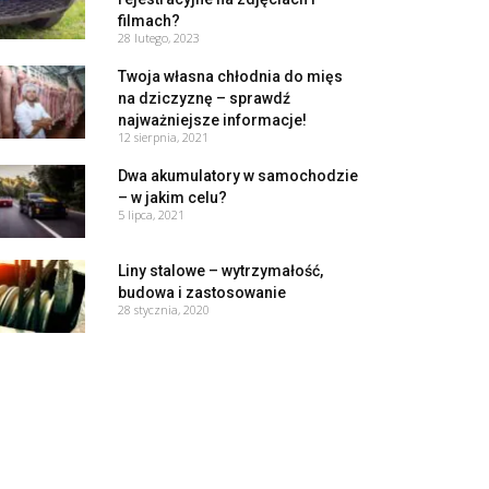
filmach?
28 lutego, 2023
Twoja własna chłodnia do mięs
na dziczyznę – sprawdź
najważniejsze informacje!
12 sierpnia, 2021
Dwa akumulatory w samochodzie
– w jakim celu?
5 lipca, 2021
Liny stalowe – wytrzymałość,
budowa i zastosowanie
28 stycznia, 2020