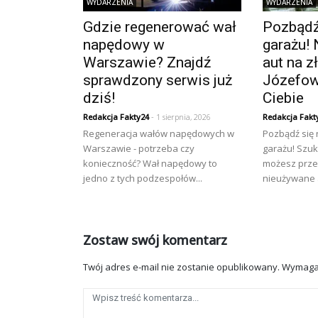
WYDARZENIA
WYDARZENIA
Gdzie regenerować wał
Pozbądź 
napędowy w
garażu! 
Warszawie? Znajdź
aut na 
sprawdzony serwis już
Józefow
dziś!
Ciebie
Redakcja Fakty24
- 1 sierpnia, 2026
Redakcja Fakt
Regeneracja wałów napędowych w
Pozbądź się
Warszawie - potrzeba czy
garażu! Szuk
konieczność? Wał napędowy to
możesz prze
jedno z tych podzespołów...
nieużywane a
Zostaw swój komentarz
Twój adres e-mail nie zostanie opublikowany.
Wymaga