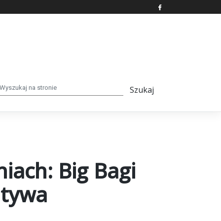
iach: Big Bagi
atywa