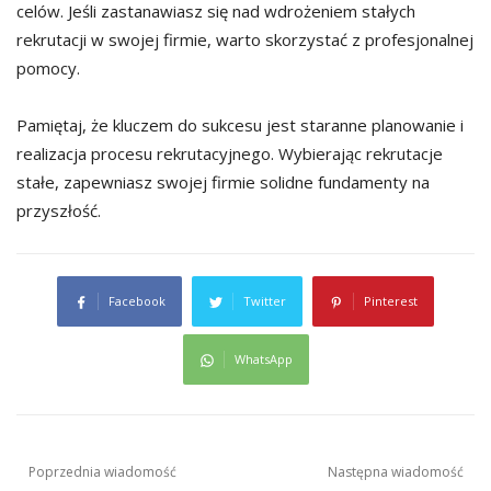
celów. Jeśli zastanawiasz się nad wdrożeniem stałych
rekrutacji w swojej firmie, warto skorzystać z profesjonalnej
pomocy.
Pamiętaj, że kluczem do sukcesu jest staranne planowanie i
realizacja procesu rekrutacyjnego. Wybierając rekrutacje
stałe, zapewniasz swojej firmie solidne fundamenty na
przyszłość.
Facebook
Twitter
Pinterest
WhatsApp
Nawigacja
Poprzednia wiadomość
Następna wiadomość