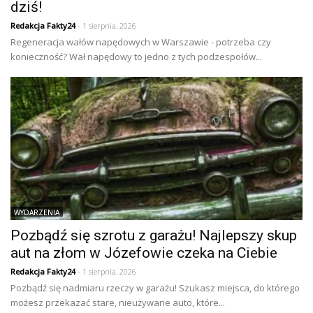
dziś!
Redakcja Fakty24
- 1 sierpnia, 2026
Regeneracja wałów napędowych w Warszawie - potrzeba czy
konieczność? Wał napędowy to jedno z tych podzespołów...
WYDARZENIA
Pozbądź się szrotu z garażu! Najlepszy skup
aut na złom w Józefowie czeka na Ciebie
Redakcja Fakty24
- 1 sierpnia, 2026
Pozbądź się nadmiaru rzeczy w garażu! Szukasz miejsca, do którego
możesz przekazać stare, nieużywane auto, które...