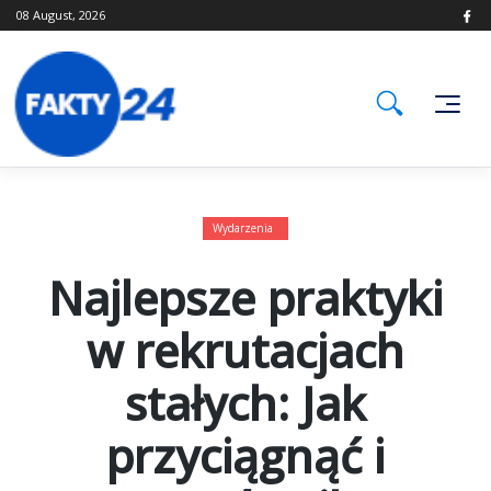
Skip
08 August, 2026
to
content
Wydarzenia
Najlepsze praktyki
w rekrutacjach
stałych: Jak
przyciągnąć i