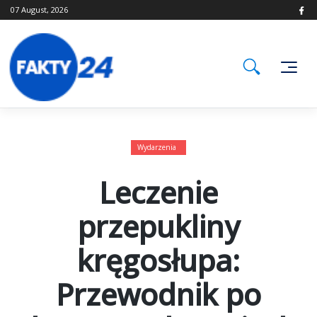
Skip
07 August, 2026
to
content
Wydarzenia
Leczenie
przepukliny
kręgosłupa:
Przewodnik po