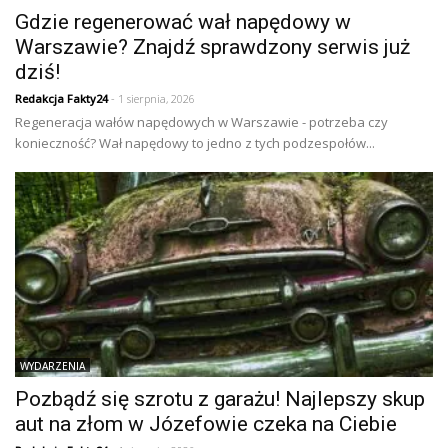
Gdzie regenerować wał napędowy w
Warszawie? Znajdź sprawdzony serwis już
dziś!
Redakcja Fakty24
- 1 sierpnia, 2026
Regeneracja wałów napędowych w Warszawie - potrzeba czy
konieczność? Wał napędowy to jedno z tych podzespołów...
WYDARZENIA
Pozbądź się szrotu z garażu! Najlepszy skup
aut na złom w Józefowie czeka na Ciebie