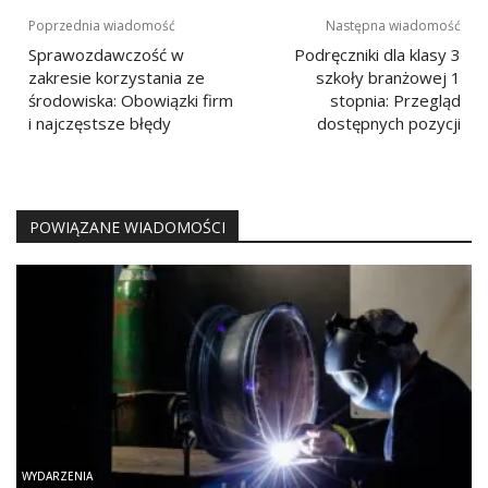
Nawigacja
Poprzednia wiadomość
Następna wiadomość
wpisu
Sprawozdawczość w
Podręczniki dla klasy 3
zakresie korzystania ze
szkoły branżowej 1
środowiska: Obowiązki firm
stopnia: Przegląd
i najczęstsze błędy
dostępnych pozycji
POWIĄZANE WIADOMOŚCI
WYDARZENIA