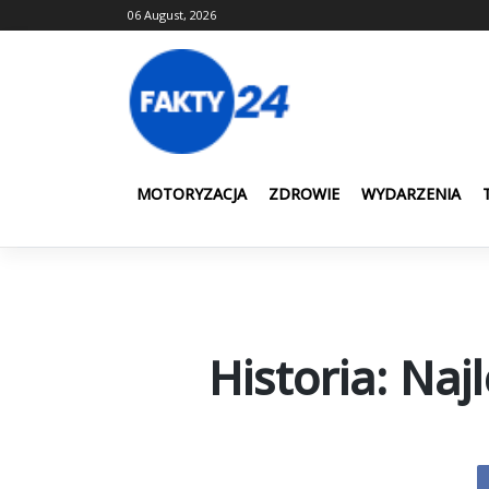
Skip
06 August, 2026
to
content
MOTORYZACJA
ZDROWIE
WYDARZENIA
Historia: Naj