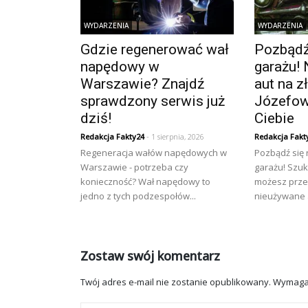
WYDARZENIA
WYDARZENIA
Gdzie regenerować wał
Pozbądź 
napędowy w
garażu! 
Warszawie? Znajdź
aut na 
sprawdzony serwis już
Józefow
dziś!
Ciebie
Redakcja Fakty24
- 1 sierpnia, 2026
Redakcja Fakt
Regeneracja wałów napędowych w
Pozbądź się
Warszawie - potrzeba czy
garażu! Szuk
konieczność? Wał napędowy to
możesz prze
jedno z tych podzespołów...
nieużywane a
Zostaw swój komentarz
Twój adres e-mail nie zostanie opublikowany.
Wymaga