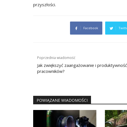
przyszłości.
Facebook
Twitt
Nawigacja
Poprzednia wiadomość
wpisu
Jak zwiększyć zaangażowanie i produktywność
pracowników?
POWIĄZANE WIADOMOŚCI