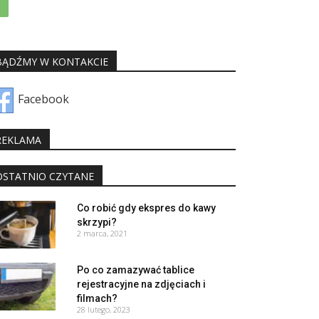
BĄDŹMY W KONTAKCIE
Facebook
REKLAMA
OSTATNIO CZYTANE
Co robić gdy ekspres do kawy
skrzypi?
2 marca, 2021
Po co zamazywać tablice
rejestracyjne na zdjęciach i
filmach?
28 lutego, 2023