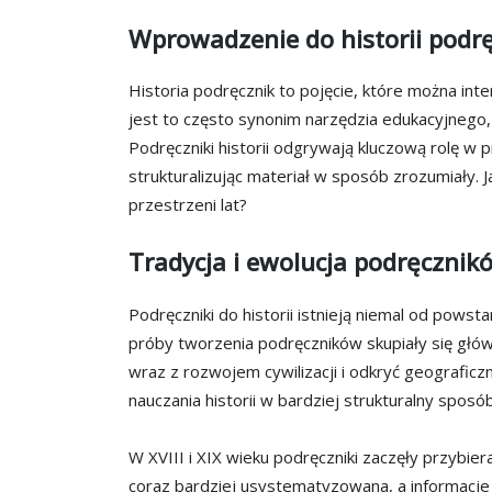
Wprowadzenie do historii podr
Historia podręcznik to pojęcie, które można inte
jest to często synonim narzędzia edukacyjnego
Podręczniki historii odgrywają kluczową rolę w p
strukturalizując materiał w sposób zrozumiały. 
przestrzeni lat?
Tradycja i ewolucja podręcznik
Podręczniki do historii istnieją niemal od powst
próby tworzenia podręczników skupiały się główn
wraz z rozwojem cywilizacji i odkryć geografic
nauczania historii w bardziej strukturalny sposób
W XVIII i XIX wieku podręczniki zaczęły przybier
coraz bardziej usystematyzowana, a informacj