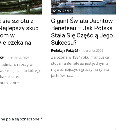
WYDARZENIA
się szrotu z
Gigant Świata Jachtów
Najlepszy skup
Beneteau – Jak Polska
złom w
Stała Się Częścią Jego
ie czeka na
Sukcesu?
Redakcja Fakty24
- 1 sierpnia, 2026
Założona w 1884 roku, francuska
y24
- 1 sierpnia, 2026
stocznia Beneteau jest jednym z
 nadmiaru rzeczy w
najważniejszych graczy na rynku
asz miejsca, do którego
jachtów na...
kazać stare,
uto, które...
ne pola są oznaczone
*