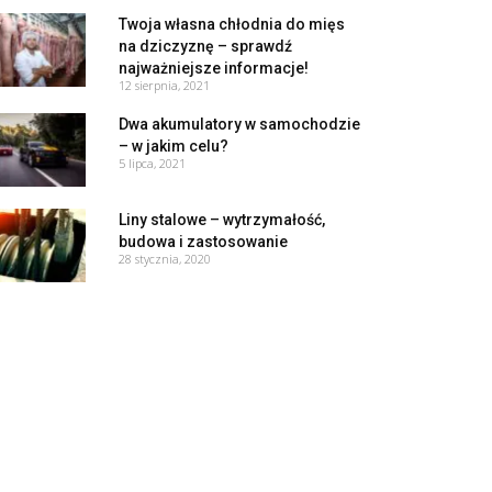
Twoja własna chłodnia do mięs
na dziczyznę – sprawdź
najważniejsze informacje!
12 sierpnia, 2021
Dwa akumulatory w samochodzie
– w jakim celu?
5 lipca, 2021
Liny stalowe – wytrzymałość,
budowa i zastosowanie
28 stycznia, 2020