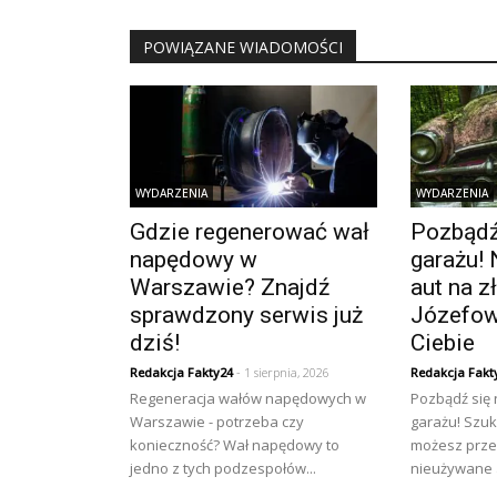
POWIĄZANE WIADOMOŚCI
WYDARZENIA
WYDARZENIA
Gdzie regenerować wał
Pozbądź 
napędowy w
garażu! 
Warszawie? Znajdź
aut na 
sprawdzony serwis już
Józefow
dziś!
Ciebie
Redakcja Fakty24
- 1 sierpnia, 2026
Redakcja Fakt
Regeneracja wałów napędowych w
Pozbądź się
Warszawie - potrzeba czy
garażu! Szuk
konieczność? Wał napędowy to
możesz prze
jedno z tych podzespołów...
nieużywane a