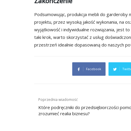
Zakończenie
Podsumowując, produkcja mebli do garderoby na 
projektu, przez wysoką jakość wykonania, na os
wyjątkowość i indywidualne rozwiązania, jest to 
taki krok, warto skorzystać z usług doświadcz
przestrzeń idealnie dopasowaną do naszych pot
Facebook
Twitt
Nawigacja
Poprzednia wiadomość
wpisu
Które podręczniki do przedsiębiorczości pom
zrozumieć realia biznesu?