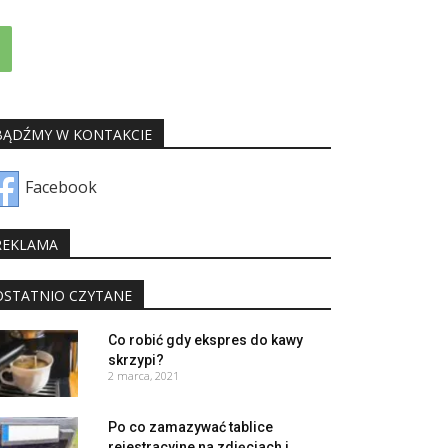
BĄDŹMY W KONTAKCIE
Facebook
REKLAMA
OSTATNIO CZYTANE
Co robić gdy ekspres do kawy
skrzypi?
2 marca, 2021
Po co zamazywać tablice
rejestracyjne na zdjęciach i