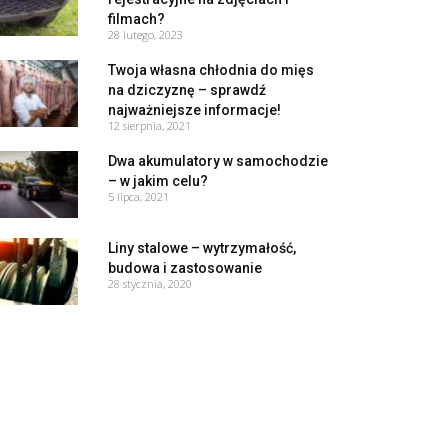
filmach?
28 lutego, 2023
Twoja własna chłodnia do mięs
na dziczyznę – sprawdź
najważniejsze informacje!
12 sierpnia, 2021
Dwa akumulatory w samochodzie
– w jakim celu?
5 lipca, 2021
Liny stalowe – wytrzymałość,
budowa i zastosowanie
28 stycznia, 2020