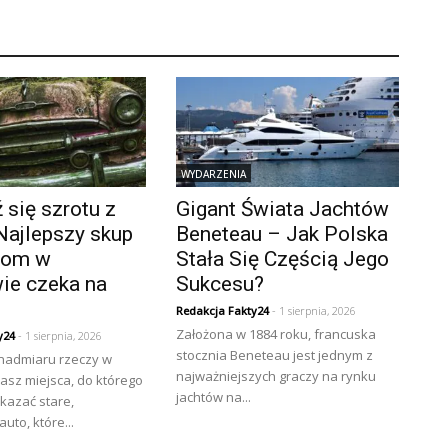
WYDARZENIA
się szrotu z
Gigant Świata Jachtów
Najlepszy skup
Beneteau – Jak Polska
złom w
Stała Się Częścią Jego
ie czeka na
Sukcesu?
Redakcja Fakty24
- 1 sierpnia, 2026
Założona w 1884 roku, francuska
y24
- 1 sierpnia, 2026
stocznia Beneteau jest jednym z
 nadmiaru rzeczy w
najważniejszych graczy na rynku
asz miejsca, do którego
jachtów na...
kazać stare,
uto, które...