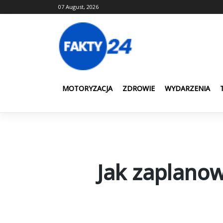
Skip
07 August, 2026
to
content
MOTORYZACJA
ZDROWIE
WYDARZENIA
Jak zaplano