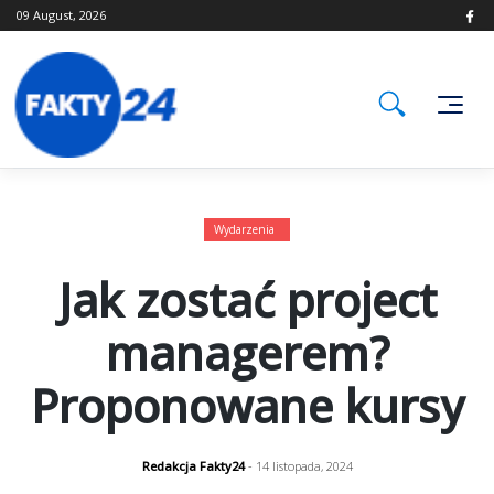
Skip
09 August, 2026
to
content
Wydarzenia
Jak zostać project
managerem?
Proponowane kursy
Redakcja Fakty24
- 14 listopada, 2024