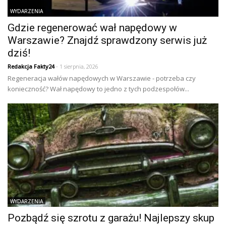
WYDARZENIA
Gdzie regenerować wał napędowy w
Warszawie? Znajdź sprawdzony serwis już
dziś!
Redakcja Fakty24
- 1 sierpnia, 2026
Regeneracja wałów napędowych w Warszawie - potrzeba czy
konieczność? Wał napędowy to jedno z tych podzespołów...
WYDARZENIA
Pozbądź się szrotu z garażu! Najlepszy skup