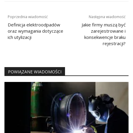
Nawigacja
Poprzednia wiadomość
Następna wiadomość
wpisu
Definicja elektroodpadów
Jakie firmy muszą być
oraz wymagania dotyczące
zarejestrowane i
ich utylizacji
konsekwencje braku
rejestracji?
POWIĄZANE WIADOMOŚCI