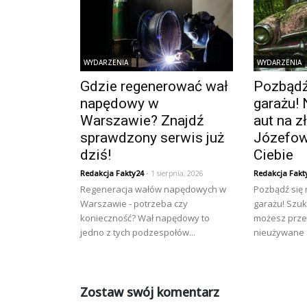
WYDARZENIA
WYDARZENIA
Gdzie regenerować wał
Pozbądź 
napędowy w
garażu! 
Warszawie? Znajdź
aut na 
sprawdzony serwis już
Józefow
dziś!
Ciebie
Redakcja Fakty24
- 1 sierpnia, 2026
Redakcja Fakt
Regeneracja wałów napędowych w
Pozbądź się
Warszawie - potrzeba czy
garażu! Szuk
konieczność? Wał napędowy to
możesz prze
jedno z tych podzespołów...
nieużywane a
Zostaw swój komentarz