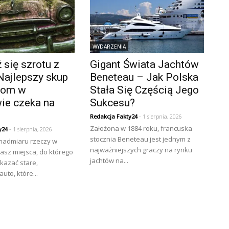
WYDARZENIA
się szrotu z
Gigant Świata Jachtów
Najlepszy skup
Beneteau – Jak Polska
złom w
Stała Się Częścią Jego
ie czeka na
Sukcesu?
Redakcja Fakty24
- 1 sierpnia, 2026
Założona w 1884 roku, francuska
y24
- 1 sierpnia, 2026
stocznia Beneteau jest jednym z
 nadmiaru rzeczy w
najważniejszych graczy na rynku
asz miejsca, do którego
jachtów na...
kazać stare,
uto, które...