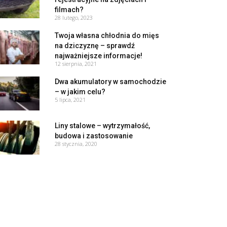
filmach?
28 lutego, 2023
Twoja własna chłodnia do mięs
na dziczyznę – sprawdź
najważniejsze informacje!
12 sierpnia, 2021
Dwa akumulatory w samochodzie
– w jakim celu?
5 lipca, 2021
Liny stalowe – wytrzymałość,
budowa i zastosowanie
28 stycznia, 2020