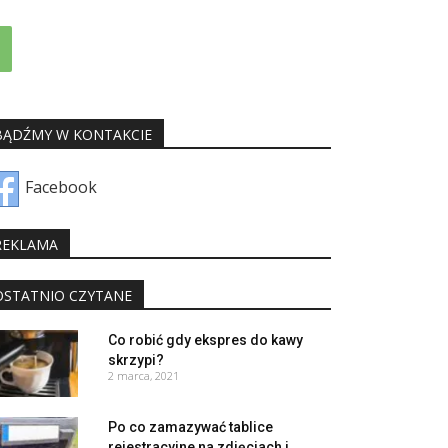
BĄDŹMY W KONTAKCIE
Facebook
REKLAMA
OSTATNIO CZYTANE
Co robić gdy ekspres do kawy
skrzypi?
2 marca, 2021
Po co zamazywać tablice
rejestracyjne na zdjęciach i