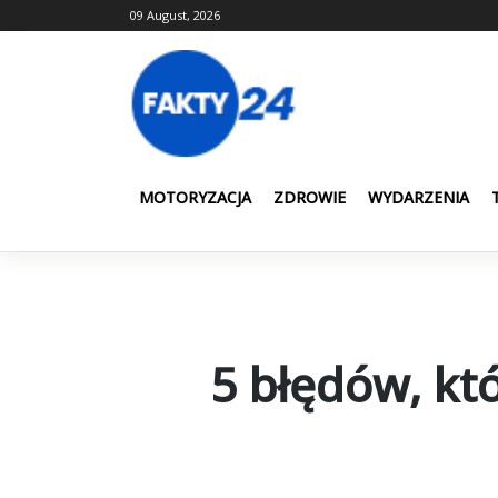
Skip
09 August, 2026
to
content
MOTORYZACJA
ZDROWIE
WYDARZENIA
5 błędów, kt