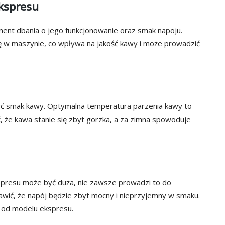
kspresu
ent dbania o jego funkcjonowanie oraz smak napoju.
ię w maszynie, co wpływa na jakość kawy i może prowadzić
yć smak kawy. Optymalna temperatura parzenia kawy to
 że kawa stanie się zbyt gorzka, a za zimna spowoduje
kspresu może być duża, nie zawsze prowadzi to do
awić, że napój będzie zbyt mocny i nieprzyjemny w smaku.
h od modelu ekspresu.