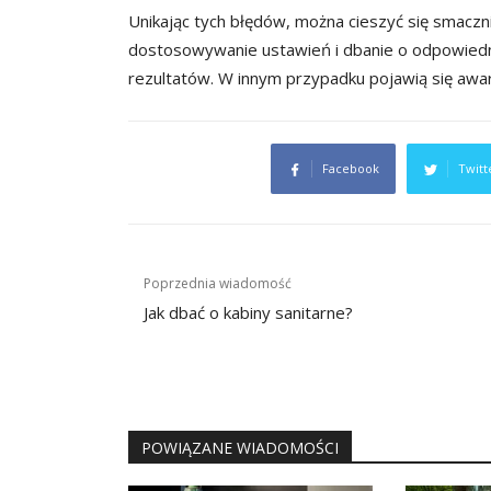
Unikając tych błędów, można cieszyć się smaczn
dostosowywanie ustawień i dbanie o odpowiedni
rezultatów. W innym przypadku pojawią się awa
Facebook
Twitt
Nawigacja
Poprzednia wiadomość
wpisu
Jak dbać o kabiny sanitarne?
POWIĄZANE WIADOMOŚCI