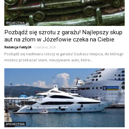
WYDARZENIA
Pozbądź się szrotu z garażu! Najlepszy skup
aut na złom w Józefowie czeka na Ciebie
Redakcja Fakty24
- 1 sierpnia, 2026
Pozbądź się nadmiaru rzeczy w garażu! Szukasz miejsca, do którego
możesz przekazać stare, nieużywane auto, które...
WYDARZENIA