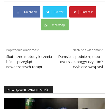
Facebook
Twitter
Pinterest
WhatsApp
Nawigacja
Poprzednia wiadomość
Następna wiadomość
wpisu
Skuteczne metody leczenia
Damskie spodnie hip hop –
bólu – przegląd
oversize, baggy czy slim?
nowoczesnych terapii
Wybierz swój styl
POWIĄZANE WIADOMOŚCI