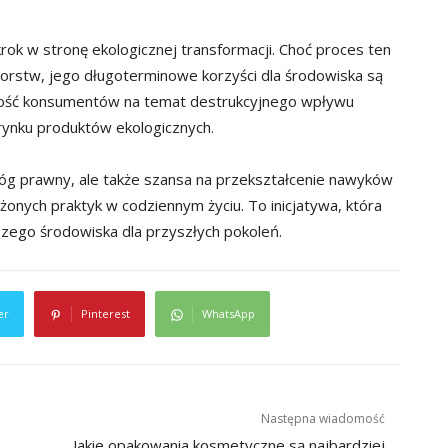
ok w stronę ekologicznej transformacji. Choć proces ten
iorstw, jego długoterminowe korzyści dla środowiska są
omość konsumentów na temat destrukcyjnego wpływu
u rynku produktów ekologicznych.
óg prawny, ale także szansa na przekształcenie nawyków
onych praktyk w codziennym życiu. To inicjatywa, która
szego środowiska dla przyszłych pokoleń.
er
Pinterest
WhatsApp
Następna wiadomość
Jakie opakowania kosmetyczne są najbardziej