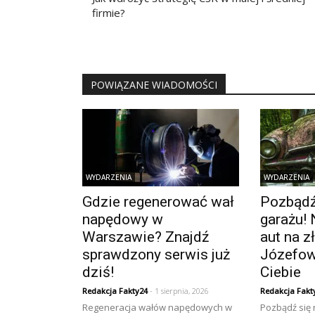
wpisu
firmie?
POWIĄZANE WIADOMOŚCI
WYDARZENIA
WYDARZENIA
Gdzie regenerować wał
Pozbądź 
napędowy w
garażu! 
Warszawie? Znajdź
aut na 
sprawdzony serwis już
Józefow
dziś!
Ciebie
Redakcja Fakty24
- 1 sierpnia, 2026
Redakcja Fakt
Regeneracja wałów napędowych w
Pozbądź się