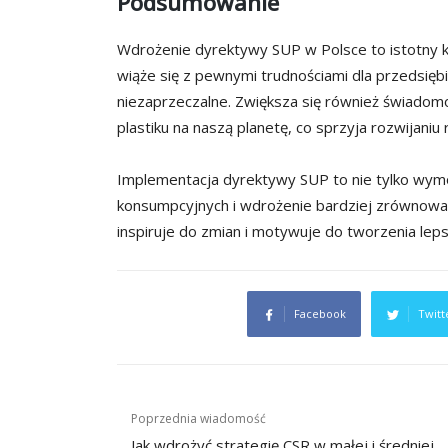
Podsumowanie
Wdrożenie dyrektywy SUP w Polsce to istotny kr
wiąże się z pewnymi trudnościami dla przedsięb
niezaprzeczalne. Zwiększa się również świad
plastiku na naszą planetę, co sprzyja rozwijani
Implementacja dyrektywy SUP to nie tylko wym
konsumpcyjnych i wdrożenie bardziej zrównoważ
inspiruje do zmian i motywuje do tworzenia lep
Facebook
Twitt
Nawigacja
Poprzednia wiadomość
Jak wdrożyć strategię CSR w małej i średniej