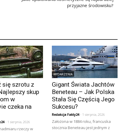
przyjazne środowisku?
WYDARZENIA
się szrotu z
Gigant Świata Jachtów
Najlepszy skup
Beneteau – Jak Polska
złom w
Stała Się Częścią Jego
ie czeka na
Sukcesu?
Redakcja Fakty24
- 1 sierpnia, 2026
Założona w 1884 roku, francuska
y24
- 1 sierpnia, 2026
stocznia Beneteau jest jednym z
 nadmiaru rzeczy w