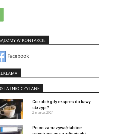
BĄDŹMY W KONTAKCIE
Facebook
REKLAMA
OSTATNIO CZYTANE
Co robić gdy ekspres do kawy
skrzypi?
2 marca, 2021
Po co zamazywać tablice
rejestracyjne na zdjęciach i