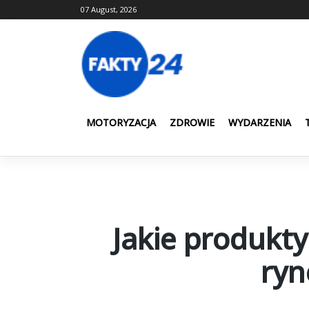
Skip
07 August, 2026
to
content
MOTORYZACJA
ZDROWIE
WYDARZENIA
Jakie produkt
ryn