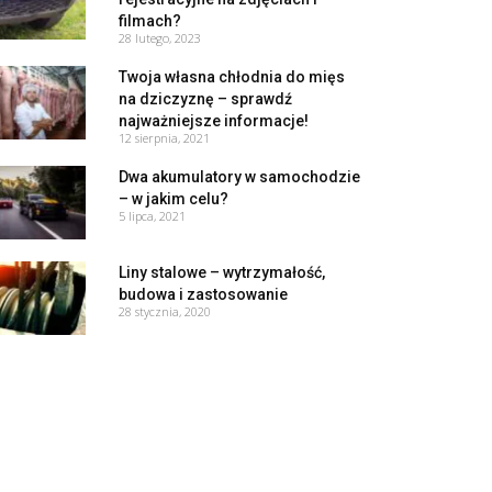
filmach?
28 lutego, 2023
Twoja własna chłodnia do mięs
na dziczyznę – sprawdź
najważniejsze informacje!
12 sierpnia, 2021
Dwa akumulatory w samochodzie
– w jakim celu?
5 lipca, 2021
Liny stalowe – wytrzymałość,
budowa i zastosowanie
28 stycznia, 2020