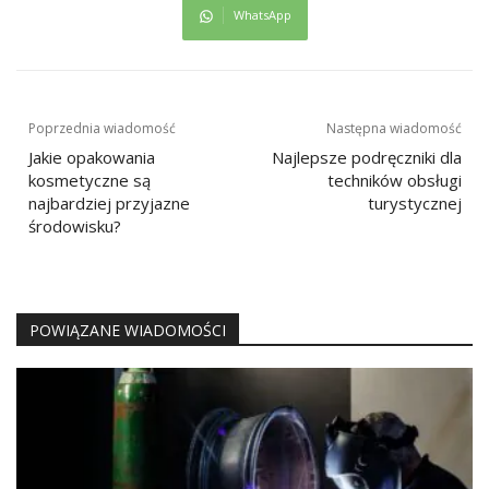
WhatsApp
Nawigacja
Poprzednia wiadomość
Następna wiadomość
wpisu
Jakie opakowania
Najlepsze podręczniki dla
kosmetyczne są
techników obsługi
najbardziej przyjazne
turystycznej
środowisku?
POWIĄZANE WIADOMOŚCI