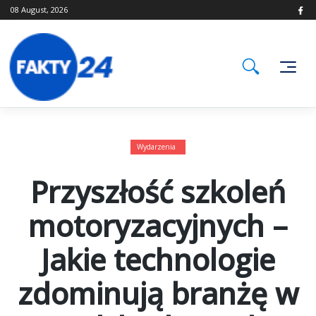
Skip
08 August, 2026
to
content
Wydarzenia
Przyszłość szkoleń
motoryzacyjnych –
Jakie technologie
zdominują branżę w