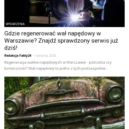
WYDARZENIA
Gdzie regenerować wał napędowy w
Warszawie? Znajdź sprawdzony serwis już
dziś!
Redakcja Fakty24
- 1 sierpnia, 2026
Regeneracja wałów napędowych w Warszawie - potrzeba czy
konieczność? Wał napędowy to jedno z tych podzespołów...