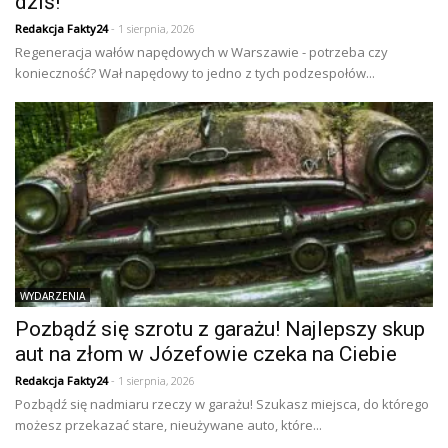
dziś!
Redakcja Fakty24
- 1 sierpnia, 2026
Regeneracja wałów napędowych w Warszawie - potrzeba czy
konieczność? Wał napędowy to jedno z tych podzespołów...
WYDARZENIA
Pozbądź się szrotu z garażu! Najlepszy skup
aut na złom w Józefowie czeka na Ciebie
Redakcja Fakty24
- 1 sierpnia, 2026
Pozbądź się nadmiaru rzeczy w garażu! Szukasz miejsca, do którego
możesz przekazać stare, nieużywane auto, które...