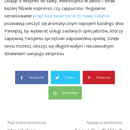
Dbając o ekspres do kawy, inwestujesz w jakość i smak
każdej filiżanki espresso czy cappuccino. Regularne
serwisowanie i
naprawa ekspresów do kawy Gdańsk
pozwalają cieszyć się aromatycznym napojem każdego dnia.
Pamiętaj, by wybierać usługi zaufanych specjalistów, którzy
zapewnią Twojemu sprzętowi odpowiednią opiekę. Dzięki
temu możesz cieszyć się długotrwałym i niezawodnym
działaniem swojego ekspresu.
Facebook
Twitter
Pinterest
WhatsApp
Nawigacja
Poprzednia wiadomość
Następna wiadomość