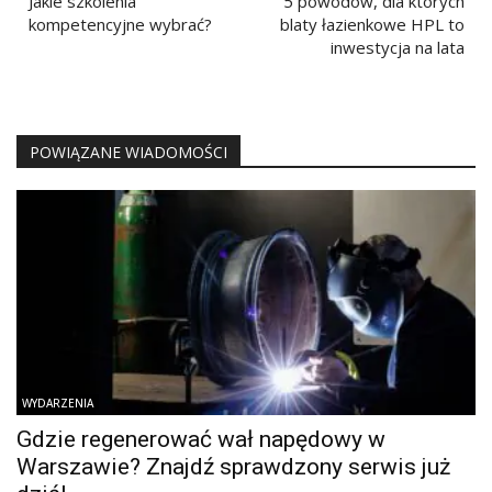
wpisu
Jakie szkolenia
5 powodów, dla których
kompetencyjne wybrać?
blaty łazienkowe HPL to
inwestycja na lata
POWIĄZANE WIADOMOŚCI
WYDARZENIA
Gdzie regenerować wał napędowy w
Warszawie? Znajdź sprawdzony serwis już