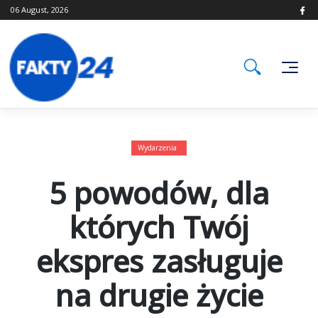
Skip
06 August, 2026
to
content
Wydarzenia
5 powodów, dla
których Twój
ekspres zasługuje
na drugie życie