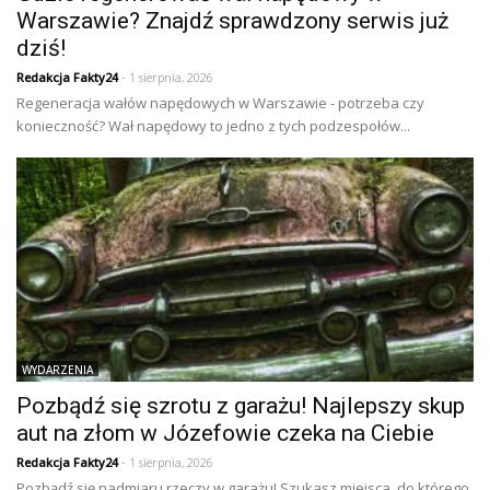
Warszawie? Znajdź sprawdzony serwis już
dziś!
Redakcja Fakty24
- 1 sierpnia, 2026
Regeneracja wałów napędowych w Warszawie - potrzeba czy
konieczność? Wał napędowy to jedno z tych podzespołów...
WYDARZENIA
Pozbądź się szrotu z garażu! Najlepszy skup
aut na złom w Józefowie czeka na Ciebie
Redakcja Fakty24
- 1 sierpnia, 2026
Pozbądź się nadmiaru rzeczy w garażu! Szukasz miejsca, do którego