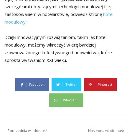
szczegółami dotyczącymi technologii modułowej i jej
zastosowaniem w hotelarstwie, odwiedź stronę
hotel
modułowy
.
Dzięki innowacyjnym rozwiązaniom, takim jak hotel
modułowy, możemy wkroczyć w erę bardziej
zrównoważonego i efektywnego budownictwa, które
sprosta wyzwaniom XXI wieku.
Facebook
Twitter
Pinterest
WhatsApp
Nawigacja
Poprzednia wiadomość
Następna wiadomość