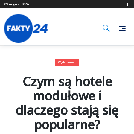
Skip
09 August, 2026
to
content
Wydarzenia
Czym są hotele
modułowe i
dlaczego stają się
popularne?