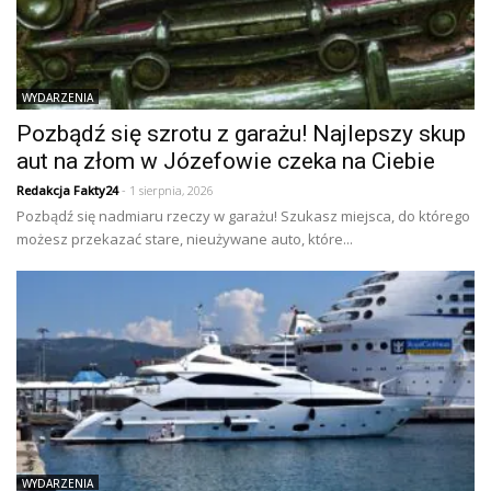
WYDARZENIA
Pozbądź się szrotu z garażu! Najlepszy skup
aut na złom w Józefowie czeka na Ciebie
Redakcja Fakty24
- 1 sierpnia, 2026
Pozbądź się nadmiaru rzeczy w garażu! Szukasz miejsca, do którego
możesz przekazać stare, nieużywane auto, które...
WYDARZENIA