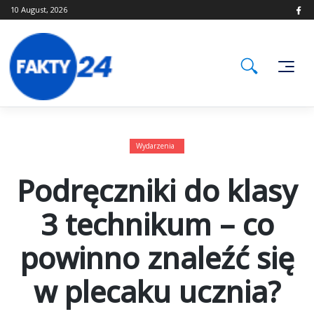
Skip
10 August, 2026
to
content
Wydarzenia
Podręczniki do klasy
3 technikum – co
powinno znaleźć się
w plecaku ucznia?