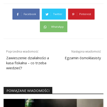
Facebook
Twitter
Pinterest
WhatsApp
Nawigacja
Poprzednia wiadomość
Następna wiadomość
wpisu
Zawieszenie działalności a
Egzamin ósmoklasisty
kasa fiskalna – co trzeba
wiedzieć?
POWIĄZANE WIADOMOŚCI