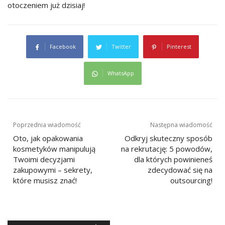
otoczeniem już dzisiaj!
Facebook
Twitter
Pinterest
WhatsApp
Nawigacja
Poprzednia wiadomość
Następna wiadomość
wpisu
Oto, jak opakowania
Odkryj skuteczny sposób
kosmetyków manipulują
na rekrutację: 5 powodów,
Twoimi decyzjami
dla których powinieneś
zakupowymi – sekrety,
zdecydować się na
które musisz znać!
outsourcing!