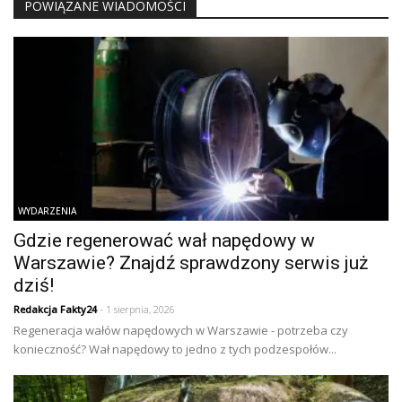
POWIĄZANE WIADOMOŚCI
WYDARZENIA
Gdzie regenerować wał napędowy w
Warszawie? Znajdź sprawdzony serwis już
dziś!
Redakcja Fakty24
- 1 sierpnia, 2026
Regeneracja wałów napędowych w Warszawie - potrzeba czy
konieczność? Wał napędowy to jedno z tych podzespołów...