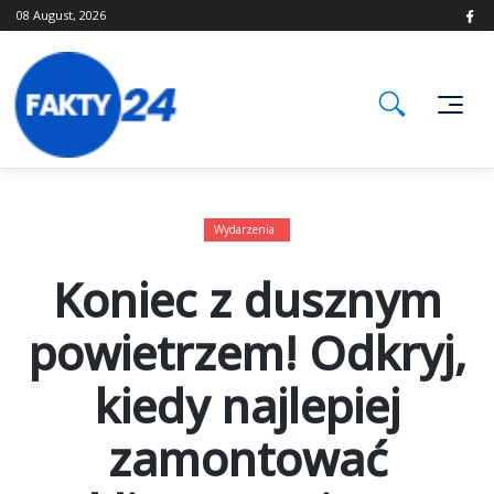
Skip
08 August, 2026
to
content
Wydarzenia
Koniec z dusznym
powietrzem! Odkryj,
kiedy najlepiej
zamontować