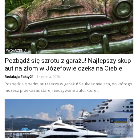
WYDARZENIA
Pozbądź się szrotu z garażu! Najlepszy skup
aut na złom w Józefowie czeka na Ciebie
Redakcja Fakty24
- 1 sierpnia, 2026
Pozbądź się nadmiaru rzeczy w garażu! Szukasz miejsca, do którego
możesz przekazać stare, nieużywane auto, które...