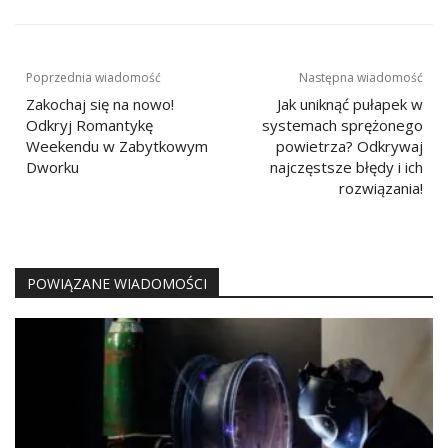
Nawigacja
Poprzednia wiadomość
Następna wiadomość
wpisu
Zakochaj się na nowo!
Jak uniknąć pułapek w
Odkryj Romantykę
systemach sprężonego
Weekendu w Zabytkowym
powietrza? Odkrywaj
Dworku
najczęstsze błędy i ich
rozwiązania!
POWIĄZANE WIADOMOŚCI