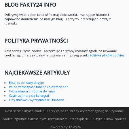
BLOG FAKTY24 INFO
Odkrywaj świat pełen faktów! Poznaj ciekawostki, inspirujące historie i
najnowsze doniesienia na naszym blogu. Łączymy interesujące newsy z
rozrywką.
POLITYKA PRYWATNOŚCI
Nasz serwis używa cookie. Korzystając ze strony wyrażasz zgodę na używanie
cookie, zgodnie z aktualnymi ustawieniami przeglądarki
Polityka plików cookies
NAJCIEKAWSZE ARTYKUŁY
Ekspres do kawy skrzypi
Po co zamazywać tablice rejestracyjne?
Twoja własna chłodnia do mięs
Czym zajmuje się kartograf
Liny stalowe - wytrzymałość i budowa
Nasz serwis używa cookie. Korzystając ze strony wyrażasz zgodę na używanie
cookie, zgodnie z aktualnymi ustawieniami przeglądarki.
Polityka plików cookies
.
Powered by:
Fakty24