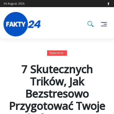
Skip
06 August, 2026
to
content
Wydarzenia
7 Skutecznych
Trików, Jak
Bezstresowo
Przygotować Twoje