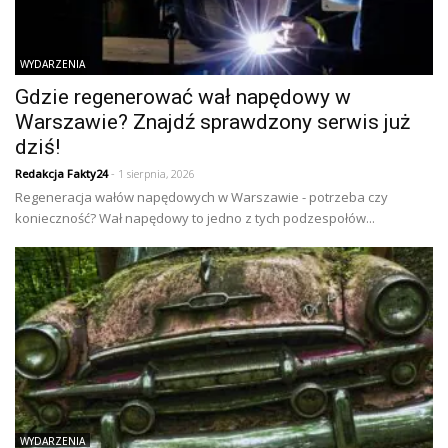
WYDARZENIA
Gdzie regenerować wał napędowy w
Warszawie? Znajdź sprawdzony serwis już
dziś!
Redakcja Fakty24
- 1 sierpnia, 2026
Regeneracja wałów napędowych w Warszawie - potrzeba czy
konieczność? Wał napędowy to jedno z tych podzespołów...
WYDARZENIA