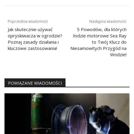
Nawigacja
Poprzednia wiadomość
Następna wiadomość
wpisu
Jak skutecznie używać
5 Powodów, dla których
opryskiwacza w ogrodzie?
łodzie motorowe Sea Ray
Poznaj zasady działania i
to Twój Klucz do
kluczowe zastosowania!
Niesamowitych Przygód na
Wodzie!
POWIĄZANE WIADOMOŚCI