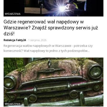
WYDARZENIA
Gdzie regenerować wał napędowy w
Warszawie? Znajdź sprawdzony serwis już
dziś!
Redakcja Fakty24
- 1 sierpnia, 2026
Regeneracja wałów napędowych w Warszawie - potrzeba czy
konieczność? Wał napędowy to jedno z tych podzespołów...
WYDARZENIA