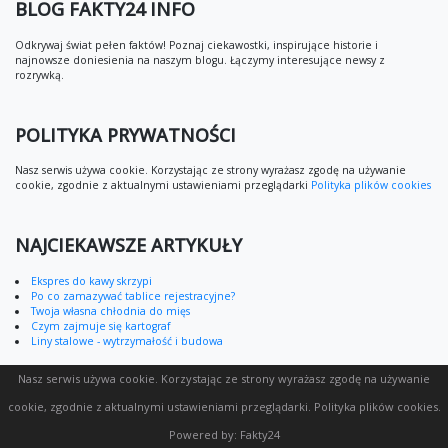
BLOG FAKTY24 INFO
Odkrywaj świat pełen faktów! Poznaj ciekawostki, inspirujące historie i
najnowsze doniesienia na naszym blogu. Łączymy interesujące newsy z
rozrywką.
POLITYKA PRYWATNOŚCI
Nasz serwis używa cookie. Korzystając ze strony wyrażasz zgodę na używanie
cookie, zgodnie z aktualnymi ustawieniami przeglądarki
Polityka plików cookies
NAJCIEKAWSZE ARTYKUŁY
Ekspres do kawy skrzypi
Po co zamazywać tablice rejestracyjne?
Twoja własna chłodnia do mięs
Czym zajmuje się kartograf
Liny stalowe - wytrzymałość i budowa
Nasz serwis używa cookie. Korzystając ze strony wyrażasz zgodę na używanie
cookie, zgodnie z aktualnymi ustawieniami przeglądarki.
Polityka plików cookies
.
Powered by:
Fakty24