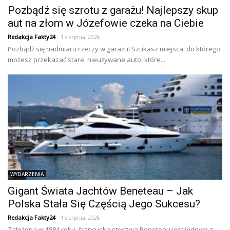
Pozbądź się szrotu z garażu! Najlepszy skup
aut na złom w Józefowie czeka na Ciebie
Redakcja Fakty24
- 1 sierpnia, 2026
Pozbądź się nadmiaru rzeczy w garażu! Szukasz miejsca, do którego
możesz przekazać stare, nieużywane auto, które...
WYDARZENIA
Gigant Świata Jachtów Beneteau – Jak
Polska Stała Się Częścią Jego Sukcesu?
Redakcja Fakty24
- 1 sierpnia, 2026
Założona w 1884 roku, francuska stocznia Beneteau jest jednym z