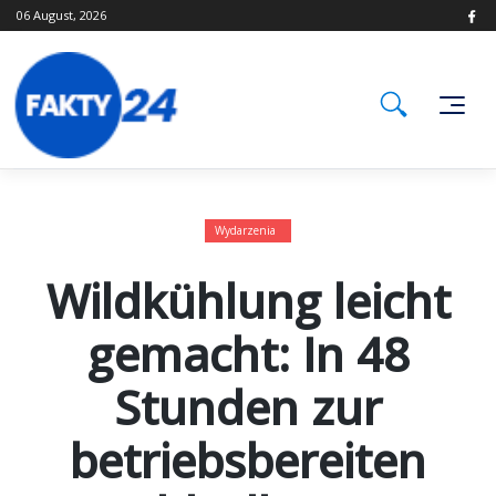
Skip
06 August, 2026
to
content
Wydarzenia
Wildkühlung leicht
gemacht: In 48
Stunden zur
betriebsbereiten