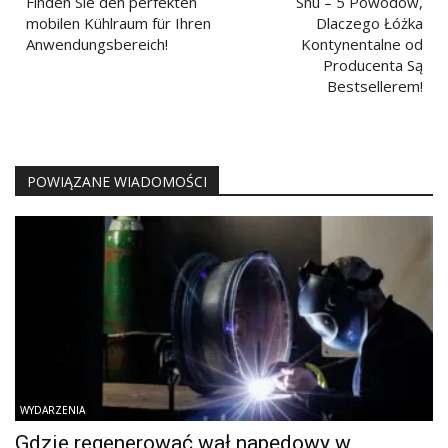
Finden Sie den perfekten
Snu – 5 Powodów,
mobilen Kühlraum für Ihren
Dlaczego Łóżka
Anwendungsbereich!
Kontynentalne od
Producenta Są
Bestsellerem!
POWIĄZANE WIADOMOŚCI
WYDARZENIA
Gdzie regenerować wał napędowy w