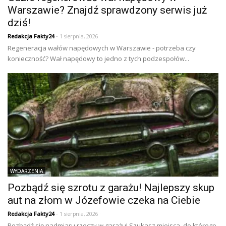
Warszawie? Znajdź sprawdzony serwis już
dziś!
Redakcja Fakty24
- 1 sierpnia, 2026
Regeneracja wałów napędowych w Warszawie - potrzeba czy
konieczność? Wał napędowy to jedno z tych podzespołów...
WYDARZENIA
Pozbądź się szrotu z garażu! Najlepszy skup
aut na złom w Józefowie czeka na Ciebie
Redakcja Fakty24
- 1 sierpnia, 2026
Pozbądź się nadmiaru rzeczy w garażu! Szukasz miejsca, do którego