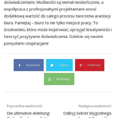
doświadczeniami. Możliwości są niemal nieskończone, a
współpraca z profesjonalnymi projektantami wnosi
dodatkową wartość do całego procesu tworzenia aranżacji
biura. Pamiętaj – biuro to nie tylko miejsce pracy. To
środowisko, które może inspirować, sprzyjać kreatywności i
tworzyć pozytywne doświadczenia. Dzielcie się swoimi
pomysłami i inspiracjami!
Facebook
Twitter
Pinterest
WhatsApp
Nawigacja
Poprzednia wiadomość
Następna wiadomość
wpisu
Die ultimative Anleitung:
Odkryj Sekret Wygodnego