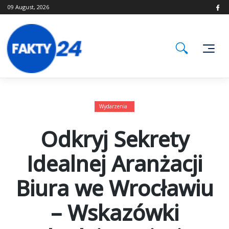
Skip
09 August, 2026
to
content
Wydarzenia
Odkryj Sekrety
Idealnej Aranżacji
Biura we Wrocławiu
– Wskazówki