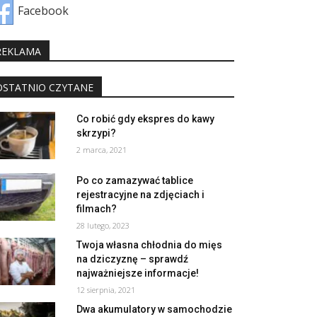
Facebook
REKLAMA
OSTATNIO CZYTANE
Co robić gdy ekspres do kawy
skrzypi?
2 marca, 2021
Po co zamazywać tablice
rejestracyjne na zdjęciach i
filmach?
28 lutego, 2023
Twoja własna chłodnia do mięs
na dziczyznę – sprawdź
najważniejsze informacje!
12 sierpnia, 2021
Dwa akumulatory w samochodzie