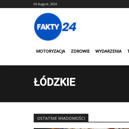
Skip
06 August, 2026
to
content
MOTORYZACJA
ZDROWIE
WYDARZENIA
ŁÓDZKIE
OSTATNIE WIADOMOŚCI