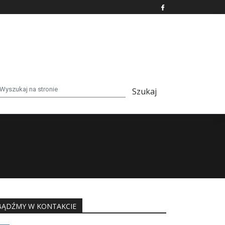
BĄDŹMY W KONTAKCIE