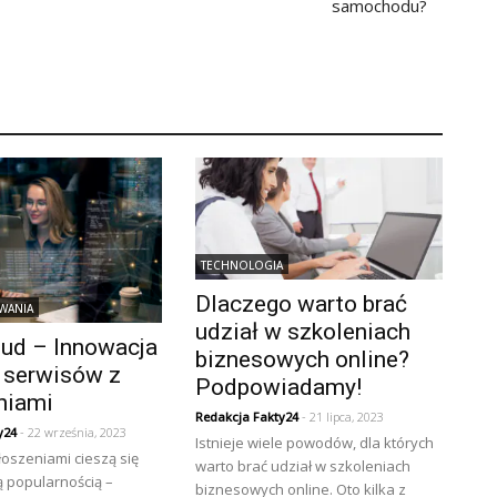
samochodu?
TECHNOLOGIA
Dlaczego warto brać
WANIA
udział w szkoleniach
oud – Innowacja
biznesowych online?
u serwisów z
Podpowiadamy!
niami
Redakcja Fakty24
- 21 lipca, 2023
y24
- 22 września, 2023
Istnieje wiele powodów, dla których
łoszeniami cieszą się
warto brać udział w szkoleniach
ą popularnością –
biznesowych online. Oto kilka z