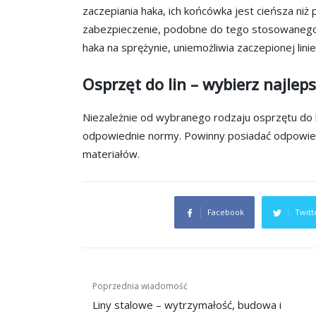
zaczepiania haka, ich końcówka jest cieńsza niż
zabezpieczenie, podobne do tego stosowanego 
haka na sprężynie, uniemożliwia zaczepionej lin
Osprzęt do lin – wybierz najlep
Niezależnie od wybranego rodzaju osprzętu do l
odpowiednie normy. Powinny posiadać odpowiedni
materiałów.
Facebook
Twitt
Nawigacja
Poprzednia wiadomość
wpisu
Liny stalowe – wytrzymałość, budowa i