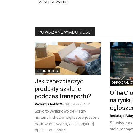
zastosowanie
POWIĄZANE WIADOMOŚCI
TECHNOLOGIA
Jak zabezpieczyć
OPROGRAMO
produkty szklane
OfferCl
podczas transportu?
na rynk
Redakcja Fakty24
- 14 czerwca, 2024
ogłosze
Szkło to wyjątkowo delikatny
Redakcja Fakt
materiał i choć w większości jest ono
Serwisy z og
hartowane, wymaga szczególnej
stale rosnąc
opieki, ponieważ...