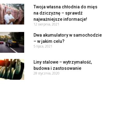
Twoja własna chłodnia do mięs
na dziczyznę – sprawdź
najważniejsze informacje!
12 sierpnia, 2021
Dwa akumulatory w samochodzie
– w jakim celu?
5 lipca, 2021
Liny stalowe – wytrzymałość,
budowa i zastosowanie
28 stycznia, 2020