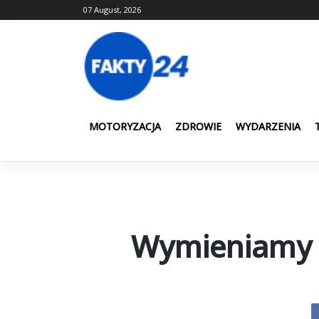
Skip
07 August, 2026
to
content
MOTORYZACJA
ZDROWIE
WYDARZENIA
Wymieniamy p