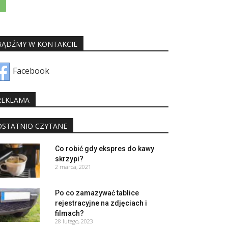
BĄDŹMY W KONTAKCIE
Facebook
REKLAMA
OSTATNIO CZYTANE
Co robić gdy ekspres do kawy
skrzypi?
2 marca, 2021
Po co zamazywać tablice
rejestracyjne na zdjęciach i
filmach?
28 lutego, 2023