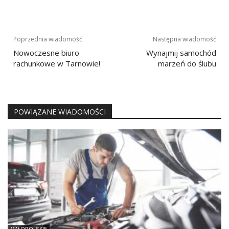
Nawigacja
Poprzednia wiadomość
Następna wiadomość
wpisu
Nowoczesne biuro
Wynajmij samochód
rachunkowe w Tarnowie!
marzeń do ślubu
POWIĄZANE WIADOMOŚCI
MAŁOPOLSKIE