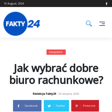
Skip
10 August, 2026
to
content
małopolskie
Jak wybrać dobre
biuro rachunkowe?
Redakcja Fakty24
- 20 sierpnia, 2020
Facebook
Twitter
Pinterest