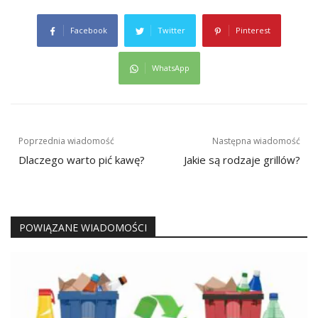
Facebook
Twitter
Pinterest
WhatsApp
Nawigacja
Poprzednia wiadomość
Następna wiadomość
wpisu
Dlaczego warto pić kawę?
Jakie są rodzaje grillów?
POWIĄZANE WIADOMOŚCI