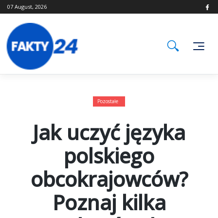
Skip
07 August, 2026
to
content
Pozostałe
Jak uczyć języka
polskiego
obcokrajowców?
Poznaj kilka