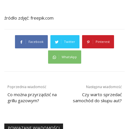
źródło zdjęć: freepik.com
Facebook
Twitter
Pinterest
WhatsApp
Nawigacja
Poprzednia wiadomość
Następna wiadomość
wpisu
Co można przyrządzić na
Czy warto sprzedać
grillu gazowym?
samochód do skupu aut?
POWIĄZANE WIADOMOŚCI