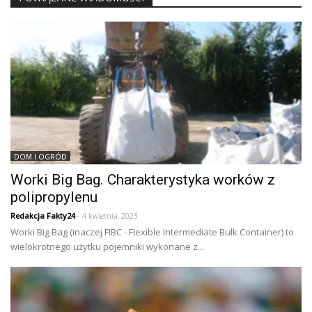
DOM I OGRÓD
Worki Big Bag. Charakterystyka worków z
polipropylenu
Redakcja Fakty24
- 4 kwietnia, 2023
Worki Big Bag (inaczej FIBC - Flexible Intermediate Bulk Container) to
wielokrotnego użytku pojemniki wykonane z...