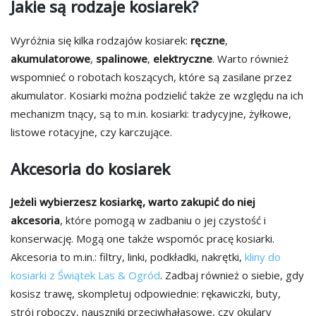
Jakie są rodzaje kosiarek?
Wyróżnia się kilka rodzajów kosiarek:
ręczne
,
akumulatorowe
,
spalinowe
,
elektryczne
. Warto również
wspomnieć o robotach koszących, które są zasilane przez
akumulator. Kosiarki można podzielić także ze względu na ich
mechanizm tnący, są to m.in. kosiarki: tradycyjne, żyłkowe,
listowe rotacyjne, czy karczujące.
Akcesoria do kosiarek
Jeżeli wybierzesz kosiarkę, warto zakupić do niej
akcesoria
, które pomogą w zadbaniu o jej czystość i
konserwację. Mogą one także wspomóc pracę kosiarki.
Akcesoria to m.in.: filtry, linki, podkładki, nakrętki,
kliny do
kosiarki z Świątek Las & Ogród
. Zadbaj również o siebie, gdy
kosisz trawę, skompletuj odpowiednie: rękawiczki, buty,
strój roboczy, nauszniki przeciwhałasowe, czy okulary