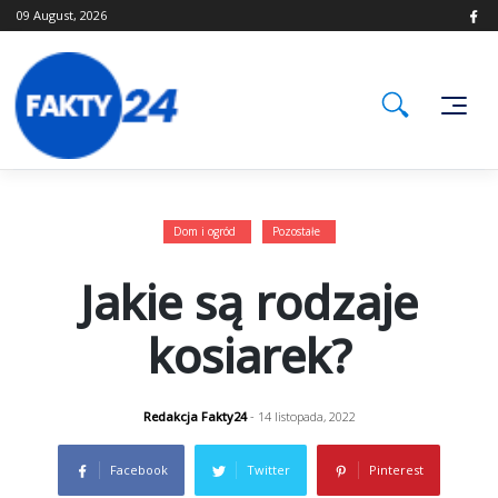
Skip
09 August, 2026
to
content
Dom i ogród
Pozostałe
Jakie są rodzaje
kosiarek?
Redakcja Fakty24
- 14 listopada, 2022
Facebook
Twitter
Pinterest