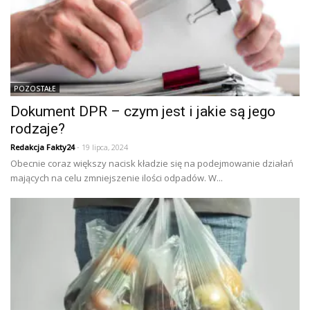
POZOSTAŁE
Dokument DPR – czym jest i jakie są jego
rodzaje?
Redakcja Fakty24
- 19 lipca, 2024
Obecnie coraz większy nacisk kładzie się na podejmowanie działań
mających na celu zmniejszenie ilości odpadów. W...