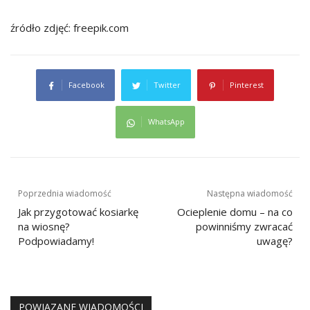
źródło zdjęć: freepik.com
Facebook
Twitter
Pinterest
WhatsApp
Nawigacja
Poprzednia wiadomość
Następna wiadomość
wpisu
Jak przygotować kosiarkę
Ocieplenie domu – na co
na wiosnę?
powinniśmy zwracać
Podpowiadamy!
uwagę?
POWIĄZANE WIADOMOŚCI