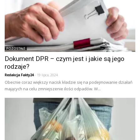
POZOSTAŁE
Dokument DPR – czym jest i jakie są jego
rodzaje?
Redakcja Fakty24
- 19 lipca, 2024
Obecnie coraz większy nacisk kładzie się na podejmowanie działań
mających na celu zmniejszenie ilości odpadów. W...