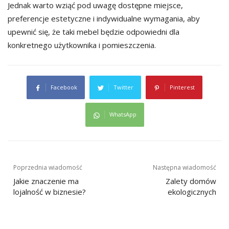
Jednak warto wziąć pod uwagę dostępne miejsce,
preferencje estetyczne i indywidualne wymagania, aby
upewnić się, że taki mebel będzie odpowiedni dla
konkretnego użytkownika i pomieszczenia.
Facebook
Twitter
Pinterest
WhatsApp
Nawigacja
Poprzednia wiadomość
Następna wiadomość
wpisu
Jakie znaczenie ma
Zalety domów
lojalność w biznesie?
ekologicznych