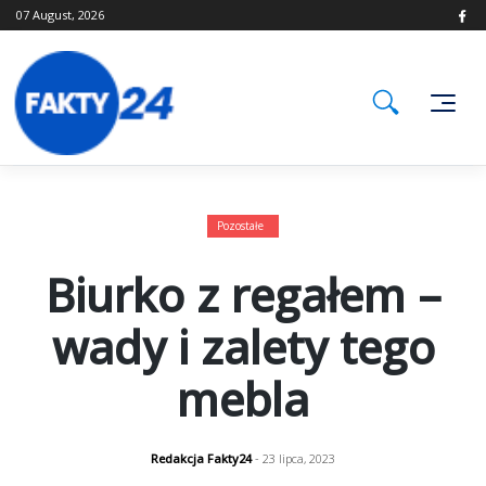
Skip
07 August, 2026
to
content
Pozostałe
Biurko z regałem –
wady i zalety tego
mebla
Redakcja Fakty24
- 23 lipca, 2023